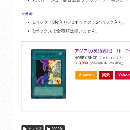
パッケージは「闇遊戯＆ブラック・デーモンズ・
○備考
1パック：9枚入り／1ボックス：24パック入り。
1ボックスで全種類は揃いません。
アジア版(英語表記) 緑 CHAN
HOBBY SHOP ファミコンくん
￥ 3,980
（2026/04/16 03:35時点）
Amazon
楽天
Yah
アジア版
2002年