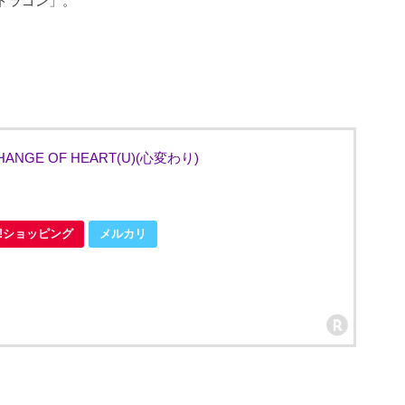
ドラゴン」。
GE OF HEART(U)(心変わり)
oo!ショッピング
メルカリ