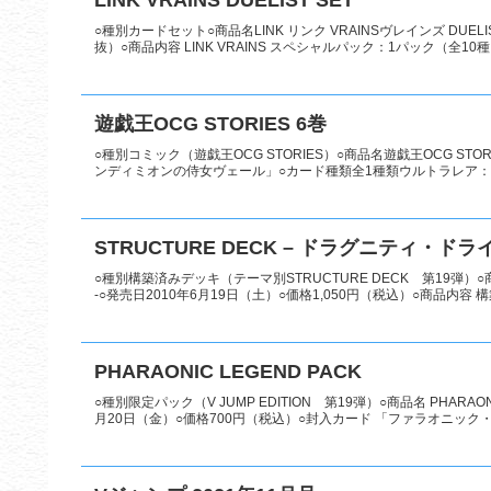
○種別カードセット○商品名LINK リンク VRAINSヴレインズ DUEL
抜）○商品内容 LINK VRAINS スペシャルパック：1パック（全10種..
遊戯王OCG STORIES 6巻
○種別コミック（遊戯王OCG STORIES）○商品名遊戯王OCG STO
ンディミオンの侍女ヴェール」○カード種類全1種類ウルトラレア：1種
STRUCTURE DECK – ドラグニティ・ドライ
○種別構築済みデッキ（テーマ別STRUCTURE DECK 第19弾）○
-○発売日2010年6月19日（土）○価格1,050円（税込）○商品内容 構築
PHARAONIC LEGEND PACK
○種別限定パック（V JUMP EDITION 第19弾）○商品名 PHARA
月20日（金）○価格700円（税込）○封入カード 「ファラオニック・ア