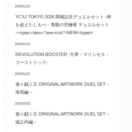
2026/11/22
YCSJ TOKYO 2026 開催記念デュエルセット -神
を超えたしもべ－青眼の究極竜 デュエルセット
–<span class="new-icon">NEW</span>
2026/11/22
REVOLUTION BOOSTER -方界・マリンセス・
ゴーストリック-
2026/11/21
遊☆戯☆王 ORIGINAL ARTWORK DUEL SET –
海馬編 –
2026/10/31
遊☆戯☆王 ORIGINAL ARTWORK DUEL SET –
城之内編 –