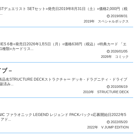
ISTデュエリスト SETセット○発売日2019年8月31日（土）○価格2,000円（税
.
2019/08/31
2019年
スペシャルボックス
RIES 6巻○発売日2026年1月5日（月）○価格638円（税込）○特典カード 「エ
類○カードリス...
2026/01/05
2026年
コミック
ブ –
商品名STRUCTURE DECKストラクチャー デッキ - ドラグニティ・ドライブ
済み...
2010/06/19
2010年
STRUCTURE DECK
ONIC ファラオニック LEGEND レジェンド PACKパック○応募開始日2022年5
ド...
2022/05/20
2022年
V JUMP EDITION