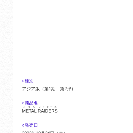
○種別
アジア版（第1期 第2弾）
○商品名
メタル
レイダース
METAL
RAIDERS
○発売日