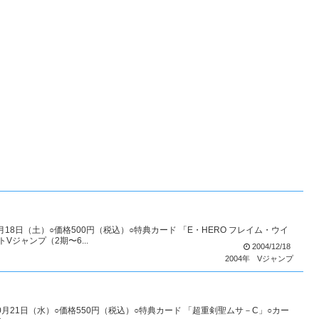
2月18日（土）○価格500円（税込）○特典カード 「E・HERO フレイム・ウイ
ジャンプ（2期〜6...
2004/12/18
2004年
Vジャンプ
年10月21日（水）○価格550円（税込）○特典カード 「超重剣聖ムサ－C」○カー