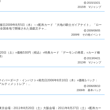
）
2015/10/21
2015年
Vジャンプ
催日2009年8月5日（水）～○配布カード 「大地の騎士ガイアナイト」 「ロー
全国各地で開催された遊戯王チャ...
2009/08/05
2009年
その他イベント
4月20日（土）○価格530円（税込）○特典カード 「デーモンの将星」○カード種
期）
2013/04/21
2013年
Vジャンプ
CTサイバーダーク・インパクト○発売日2006年8月10日（木）○価格1パック：
アルティメットレア：...
2006/08/10
2006年
基本パック
京会場：2011年8月20日（土）大阪会場：2011年8月27日（土）○配布カー