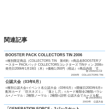
関連記事
BOOSTER PACK COLLECTORS TIN 2006
○種別限定商品（COLLECTORS TIN 第4弾）○商品名BOOSTERブ
ースター PACKパック COLLECTORSコレクターズ TINティン 2006○
発売日2006年1月19日（木）○価格1,050円（税込）○商品内容 「E・
2006/01/19
H...
2006年
COLLECTORS TIN
公認大会（03年6月）
○種別公認大会○イベント名公認大会（03年6月）○開催日2003年6月○
配布カード 「巨大ネズミ」 「落とし穴」○カード種類全2種類パラレ
ル+ノーマル：2種類ノーマル：2種類○説明 公認大会でカードを配
2003/06/01
布。○備考 毎月配布カードが変更。 優...
2003年
公認大会
「GENERATION FORCE」2パックセット