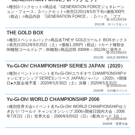
○種別2パックセット○商品名「GENERATION FORCEジェネレーシ
ョン・フォース」2パックセット○発売日2011年5月下旬○価格300円
（税込）○商品内容 「GENERATION FORCE」：2パック 「ゴブリ
2011/05/28
ンドバーグ」：1枚○...
2011年
2パックセット
THE GOLD BOX
○種別スペシャルパック○商品名THEザ GOLDゴールド BOXボックス
○発売日2012年8月25日（土）○価格1,200円（税込）○カード種類全
80種類ゴールドレア：80種類○商品説明 2009年～2012年に発売され
2012/08/25
たゴールドシリーズの...
2012年
GOLD SERIES
Yu-Gi-Oh! CHAMPIONSHIP SERIES JAPAN（2020）
○種別イベント○イベント名Yu-Gi-Oh!ユウギオウ CHAMPIONSHIPチ
ャンピオンシップ SERIESシリーズ JAPANジャパン （2020）○開催
日●大阪会場予選：2020年5月30日（土）決勝：2020年5月31日
2020/05/30
（日）○配...
2020年
その他イベント
Yu-Gi-Oh! WORLD CHAMPIONSHIP 2006
○種別世界大会○イベント名Yu-Gi-Oh! WORLD CHAMPIONSHIPゆう
ぎおう! ワールド チャンピオンシップ 2006○開催日国内大会：2006
年7月2日（日）世界大会：2006年8月6日（日）○配布カード 1位：
2006/08/06
「Test...
2006年
世界大会