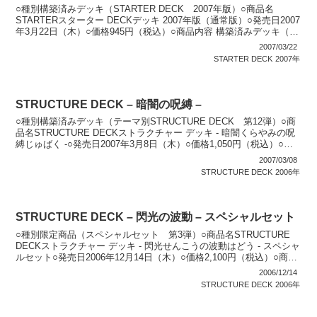
○種別構築済みデッキ（STARTER DECK 2007年版）○商品名
STARTERスターター DECKデッキ 2007年版（通常版）○発売日2007
年3月22日（木）○価格945円（税込）○商品内容 構築済みデッキ（デ
ッキ：40枚）：1個...
2007/03/22
STARTER DECK
2007年
STRUCTURE DECK – 暗闇の呪縛 –
○種別構築済みデッキ（テーマ別STRUCTURE DECK 第12弾）○商
品名STRUCTURE DECKストラクチャー デッキ - 暗闇くらやみの呪
縛じゅばく -○発売日2007年3月8日（木）○価格1,050円（税込）○商
品内容 構築済...
2007/03/08
STRUCTURE DECK
2006年
STRUCTURE DECK – 閃光の波動 – スペシャルセット
○種別限定商品（スペシャルセット 第3弾）○商品名STRUCTURE
DECKストラクチャー デッキ - 閃光せんこうの波動はどう - スペシャ
ルセット○発売日2006年12月14日（木）○価格2,100円（税込）○商品
内容 「STRUCT...
2006/12/14
STRUCTURE DECK
2006年