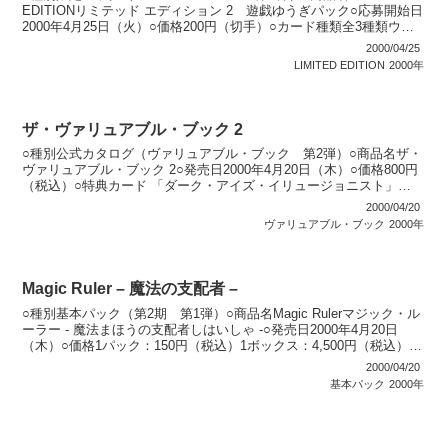
EDITIONリミテッド エディション 2 遊戯ゆうぎパック○応募開始日
2000年4月25日（火）○価格200円（切手）○カード種類全3種類ウル
トラレア：3種...
2000/04/25
LIMITED EDITION
2000年
ザ・ヴァリュアブル・ブック 2
○種別公式カタログ（ヴァリュアブル・ブック 第2弾）○商品名ザ・
ヴァリュアブル・ブック 2○発売日2000年4月20日（木）○価格800円
（税込）○特典カード 「ダーク・アイズ・イリュージョニスト」
「イリュージョンの儀式」○カード種類全2...
2000/04/20
ヴァリュアブル・ブック
2000年
Magic Ruler – 魔法の支配者 –
○種別基本パック（第2期 第1弾）○商品名Magic Rulerマジック・ル
ーラー - 魔法まほうの支配者しはいしゃ -○発売日2000年4月20日
（木）○価格1パック：150円（税込）1ボックス：4,500円（税込）○
カード種類全50種類...
2000/04/20
基本パック
2000年