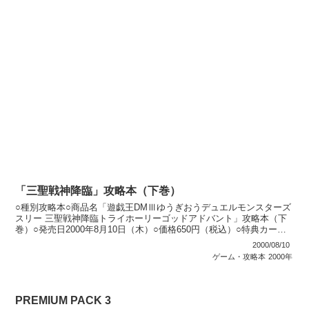
「三聖戦神降臨」攻略本（下巻）
○種別攻略本○商品名「遊戯王DMⅢゆうぎおうデュエルモンスターズ
スリー 三聖戦神降臨トライホーリーゴッドアドバント」攻略本（下
巻）○発売日2000年8月10日（木）○価格650円（税込）○特典カード
「時の機械－タイム・マシーン」○カード種...
2000/08/10
ゲーム・攻略本
2000年
PREMIUM PACK 3