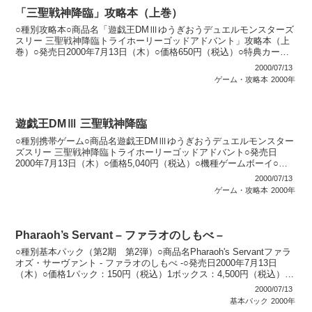
「三聖戦神降臨」攻略本（上巻）
○種別攻略本○商品名「遊戯王DMⅢゆうぎおうデュエルモンスターズ
スリー 三聖戦神降臨トライホーリーゴッドアドバント」攻略本（上
巻）○発売日2000年7月13日（木）○価格650円（税込）○特典カード
「漆黒の豹戦士パンサーウォリアー」○カー...
2000/07/13
ゲーム・攻略本
2000年
遊戯王DMⅢ 三聖戦神降臨
○種別携帯ゲーム○商品名遊戯王DMⅢゆうぎおうデュエルモンスター
ズスリー 三聖戦神降臨トライホーリーゴッドアドバント○発売日
2000年7月13日（木）○価格5,040円（税込）○機種ゲームボーイ○ジ
ャンル対戦型カードバトル○特典カード 「デ...
2000/07/13
ゲーム・攻略本
2000年
Pharaoh’s Servant – ファラオのしもべ –
○種別基本パック（第2期 第2弾）○商品名Pharaoh's Servantファラ
オズ・サーヴァント - ファラオのしもべ -○発売日2000年7月13日
（木）○価格1パック：150円（税込）1ボックス：4,500円（税込）○
カード種類全5...
2000/07/13
基本パック
2000年