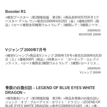
Booster R1
○種別ブースター（第2期復刻版 第1弾）○商品名BOOSTER R 1ブ
ースター アール ワン○発売日2000年6月23日（金）○価格100円（税
込）○カード種類全50種類ウルトラレア：1種類レア：5種類ノーマ
ル：44種類○商品説明 既存シ...
2000/06/23
BOOSTER
2000年
Vジャンプ 2000年7月号
○種別Vジャンプ○商品名Vジャンプ 2000年7月号○発売日2000年5月20
日（土）○価格500円（税込）○特典カード 「ガーネシア・エレファ
ンティス」○カード種類全1種類ウルトラレア：1種類○カードリストV
ジャンプ（2期〜6期）
2000/05/20
Vジャンプ
2000年
青眼の白龍伝説 – LEGEND OF BLUE EYES WHITE
DRAGON –
○種別復刻パック（第2期復刻版 第1弾）○商品名青眼の白龍伝説レ
ジェンド・オブ・ブルーアイズ・ホワイト・ドラゴン - LEGEND OF
BLUE EYES WHITE DRAGON -○発売日2000年5月18日（木）○価格1