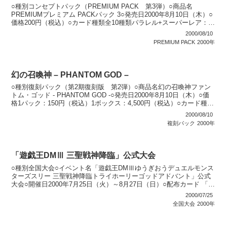
○種別コンセプトパック（PREMIUM PACK 第3弾）○商品名
PREMIUMプレミアム PACKパック 3○発売日2000年8月10日（木）○
価格200円（税込）○カード種類全10種類パラレル+スーパーレア：10
種類スーパーレア：10種...
2000/08/10
PREMIUM PACK
2000年
幻の召喚神 – PHANTOM GOD –
○種別復刻パック（第2期復刻版 第2弾）○商品名幻の召喚神ファン
トム・ゴッド - PHANTOM GOD -○発売日2000年8月10日（木）○価
格1パック：150円（税込）1ボックス：4,500円（税込）○カード種類
全65種類パラレル+ウ...
2000/08/10
複刻パック
2000年
「遊戯王DMⅢ 三聖戦神降臨」公式大会
○種別全国大会○イベント名「遊戯王DMⅢゆうぎおうデュエルモンス
ターズスリー 三聖戦神降臨トライホーリーゴッドアドバント」公式
大会○開催日2000年7月25日（火）～8月27日（日）○配布カード 「ブ
ラック・マジシャン・ガール」○説明 全国...
2000/07/25
全国大会
2000年