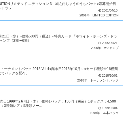
ED EDITIONリミテッド エディション 3 城之内じょうのうちパック○応募開始日
トラレ...
2001/04/10
2001年
LIMITED EDITION
年9月21日（水）○価格500円（税込）○特典カード 「ホワイト・ホーンズ・ドラ
ャンプ（2期〜6期）
2005/09/21
2005年
Vジャンプ
ナメントパック 2018 Vol.4○配布日2018年10月～○カード種類全16種類
パックを配布。 ...
2018/10/01
2018年
トーナメントパック
売日1999年2月4日（木）○価格1パック：150円（税込）1ボックス：4,500
3種類レア：5種類ノー...
1999/02/04
1999年
基本パック