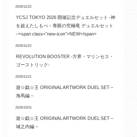
2026/11/22
YCSJ TOKYO 2026 開催記念デュエルセット -神
を超えたしもべ－青眼の究極竜 デュエルセット
–<span class="new-icon">NEW</span>
2026/11/22
REVOLUTION BOOSTER -方界・マリンセス・
ゴーストリック-
2026/11/21
遊☆戯☆王 ORIGINAL ARTWORK DUEL SET –
海馬編 –
2026/10/31
遊☆戯☆王 ORIGINAL ARTWORK DUEL SET –
城之内編 –