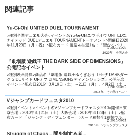
関連記事
Yu-Gi-Oh! UNITED DUEL TOURNAMENT
○種別全国デュエル大会○イベント名Yu-Gi-Oh!ユウギオウ UNITEDユ
ナイテッド DUELデュエル TOURNAMENTトーナメント○開催日2020
年11月23日（月・祝）○配布カード 優勝＆抽選1名：「聖なるバリア
2020/11/23
－ミラーフォー...
2020年
全国大会
『劇場版 遊戯王 THE DARK SIDE OF DIMENSIONS』
公開記念イベント
○種別映画特典○商品名『劇場版 遊戯王ゆうぎおう THEザ DARKダー
ク SIDEサイド OFオブ DIMENSIONSディメンジョンズ』公開記念
イベント○配布日2016年3月19日（土）～21日（月）、4月2日（土）
2016/03/19
～3日（日）他○配布...
2016年
その他イベント
Vジャンプカードフェスタ2010
○種別イベント○イベント名Vジャンプカードフェスタ2010○開催日東
京会場：2010年8月21日（土）大阪会場：2010年8月28日（土）○配
布カード 「ジャンク・ディフェンダー」○カード種類全1種類ウルト
2010/08/21
ラレア：1種類○説明 Vジャンプカ...
2010年
Vジャンプフェスタ
Struggle of Chaos – 闇を制する者 –