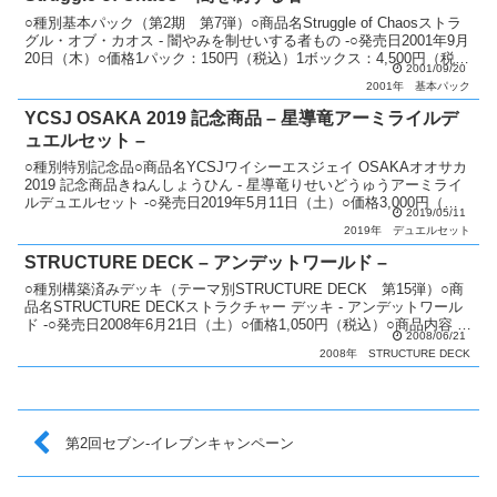
○種別基本パック（第2期 第7弾）○商品名Struggle of Chaosストラ
グル・オブ・カオス - 闇やみを制せいする者もの -○発売日2001年9月
20日（木）○価格1パック：150円（税込）1ボックス：4,500円（税
2001/09/20
込）○カード...
2001年
基本パック
YCSJ OSAKA 2019 記念商品 – 星導竜アーミライルデ
ュエルセット –
○種別特別記念品○商品名YCSJワイシーエスジェイ OSAKAオオサカ
2019 記念商品きねんしょうひん - 星導竜りせいどうゅうアーミライ
ルデュエルセット -○発売日2019年5月11日（土）○価格3,000円（税
2019/05/11
込）○商品内容 「星導...
2019年
デュエルセット
STRUCTURE DECK – アンデットワールド –
○種別構築済みデッキ（テーマ別STRUCTURE DECK 第15弾）○商
品名STRUCTURE DECKストラクチャー デッキ - アンデットワール
ド -○発売日2008年6月21日（土）○価格1,050円（税込）○商品内容 構
2008/06/21
築済みデッ...
2008年
STRUCTURE DECK
第2回セブン-イレブンキャンペーン