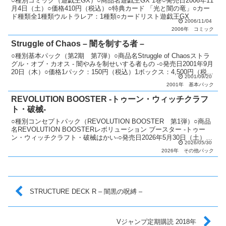
○種別コミック（遊戯王GX）○商品名遊戯王GX 1巻○発売日2006年11
月4日（土）○価格410円（税込）○特典カード 「光と闇の竜」○カー
ド種類全1種類ウルトラレア：1種類○カードリスト遊戯王GX
2006/11/04
2006年
コミック
Struggle of Chaos – 闇を制する者 –
○種別基本パック（第2期 第7弾）○商品名Struggle of Chaosストラ
グル・オブ・カオス - 闇やみを制せいする者もの -○発売日2001年9月
20日（木）○価格1パック：150円（税込）1ボックス：4,500円（税
2001/09/20
込）○カード...
2001年
基本パック
REVOLUTION BOOSTER -トゥーン・ウィッチクラフ
ト・破械-
○種別コンセプトパック（REVOLUTION BOOSTER 第1弾）○商品
名REVOLUTION BOOSTERレボリューション ブースター -トゥー
ン・ウィッチクラフト・破械はかい-○発売日2026年5月30日（土）○
2026/05/30
価格1パック：26...
2026年
その他パック
STRUCTURE DECK R – 闇黒の呪縛 –
Vジャンプ定期購読 2018年