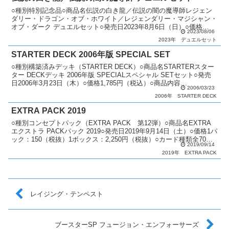
○種別特別記念品○商品名伝説の白き龍／伝説の闇の魔導師レジェン
ダリー・ドラゴン・オブ・ホワイト／レジェンダリー・マジシャン・
オブ・ダーク デュエルセット○発売日2023年8月6日（日）○価格
2023/08/06
7,000円（税込）○商品内容 「伝説の白き龍」：...
2023年
デュエルセット
STARTER DECK 2006年版 SPECIAL SET
○種別構築済みデッキ（STARTER DECK）○商品名STARTERスター
ター DECKデッキ 2006年版 SPECIALスペシャル SETセット○発売
日2006年3月23日（木）○価格1,785円（税込）○商品内容
2006/03/23
「STARTER ...
2006年
STARTER DECK
EXTRA PACK 2019
○種別コンセプトパック（EXTRA PACK 第12弾）○商品名EXTRA
エクストラ PACKパック 2019○発売日2019年9月14日（土）○価格1パ
ック：150（税抜）1ボックス：2,250円（税抜）○カード種類全70種
2019/09/14
類エクストラシ...
2019年
EXTRA PACK
レイジング・テンペスト
ブースターSP フュージョン・エンフォーサーズ