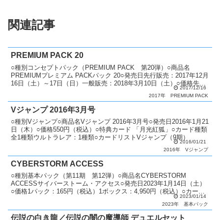
関連記事
PREMIUM PACK 20
○種別コンセプトパック（PREMIUM PACK 第20弾）○商品名
PREMIUMプレミアム PACKパック 20○発売日先行販売：2017年12月
16日（土）～17日（日）一般販売：2018年3月10日（土）○価格先行
2017/12/16
販売：150円（税込...
2017年
PREMIUM PACK
Vジャンプ 2016年3月号
○種別Vジャンプ○商品名Vジャンプ 2016年3月号○発売日2016年1月21
日（木）○価格550円（税込）○特典カード 「月光紅狐」○カード種類
全1種類ウルトラレア：1種類○カードリストVジャンプ（9期）
2016/01/21
2016年
Vジャンプ
CYBERSTORM ACCESS
○種別基本パック（第11期 第12弾）○商品名CYBERSTORM
ACCESSサイバーストーム・アクセス○発売日2023年1月14日（土）
○価格1パック：165円（税込）1ボックス：4,950円（税込）○カード
2023/01/14
種類全80種類ホログラフィッ...
2023年
基本パック
伝説の白き龍／伝説の闇の魔導師 デュエルセット