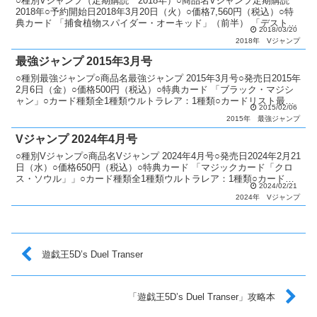
○種別Vジャンプ（定期購読 2018年）○商品名Vジャンプ定期購読
2018年○予約開始日2018年3月20日（火）○価格7,560円（税込）○特
典カード 「捕食植物スパイダー・オーキッド」（前半） 「デストー
2018/03/20
イ・マイスター」（前半） 「E...
2018年
Vジャンプ
最強ジャンプ 2015年3月号
○種別最強ジャンプ○商品名最強ジャンプ 2015年3月号○発売日2015年
2月6日（金）○価格500円（税込）○特典カード 「ブラック・マジシ
ャン」○カード種類全1種類ウルトラレア：1種類○カードリスト最強
2015/02/06
ジャンプ
2015年
最強ジャンプ
Vジャンプ 2024年4月号
○種別Vジャンプ○商品名Vジャンプ 2024年4月号○発売日2024年2月21
日（水）○価格650円（税込）○特典カード 「マジックカード「クロ
ス・ソウル」」○カード種類全1種類ウルトラレア：1種類○カードリ
2024/02/21
ストVジャンプ（12期）
2024年
Vジャンプ
遊戯王5D’s Duel Transer
「遊戯王5D’s Duel Transer」攻略本