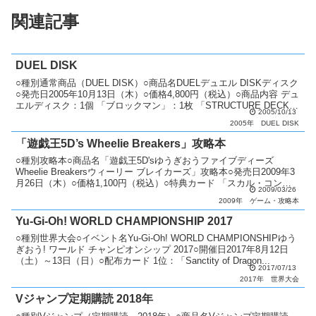
関連記事
DUEL DISK
○種別通常商品（DUEL DISK）○商品名DUELデュエル DISKディスク
○発売日2005年10月13日（木）○価格4,800円（税込）○商品内容 デュ
エルディスク：1個 「ブロックマン」：1枚 「STRUCTURE DECK -
2005/10/13
遊戯...
2005年
DUEL DISK
「遊戯王5D’s Wheelie Breakers」攻略本
○種別攻略本○商品名「遊戯王5D'sゆうぎおうファイブディーズ
Wheelie Breakersウィーリー ブレイカーズ」攻略本○発売日2009年3
月26日（木）○価格1,100円（税込）○特典カード 「スカル・コンダ
2009/03/26
クター」○カード種類全...
2009年
ゲーム・攻略本
Yu-Gi-Oh! WORLD CHAMPIONSHIP 2017
○種別世界大会○イベント名Yu-Gi-Oh! WORLD CHAMPIONSHIPゆう
ぎおう! ワールド チャンピオンシップ 2017○開催日2017年8月12日
（土）～13日（日）○配布カード 1位：「Sanctity of Dragon...
2017/07/13
2017年
世界大会
Vジャンプ定期購読 2018年