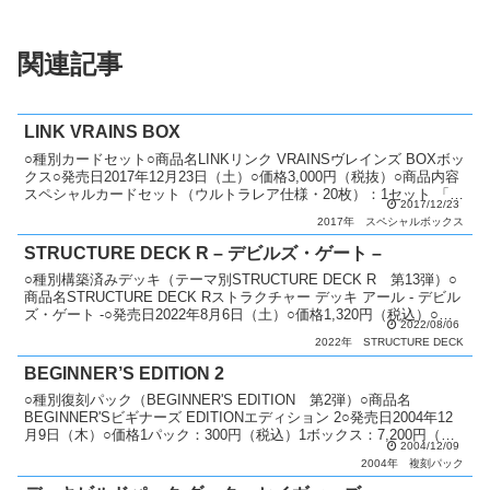
関連記事
LINK VRAINS BOX
○種別カードセット○商品名LINKリンク VRAINSヴレインズ BOXボッ
クス○発売日2017年12月23日（土）○価格3,000円（税抜）○商品内容
スペシャルカードセット（ウルトラレア仕様・20枚）：1セット 「フ
2017/12/23
ァイアウォール・ドラ...
2017年
スペシャルボックス
STRUCTURE DECK R – デビルズ・ゲート –
○種別構築済みデッキ（テーマ別STRUCTURE DECK R 第13弾）○
商品名STRUCTURE DECK Rストラクチャー デッキ アール - デビル
ズ・ゲート -○発売日2022年8月6日（土）○価格1,320円（税込）○商
2022/08/06
品内容 ...
2022年
STRUCTURE DECK
BEGINNER’S EDITION 2
○種別復刻パック（BEGINNER'S EDITION 第2弾）○商品名
BEGINNER'Sビギナーズ EDITIONエディション 2○発売日2004年12
月9日（木）○価格1パック：300円（税込）1ボックス：7,200円（税
2004/12/09
込）○カード...
2004年
複刻パック