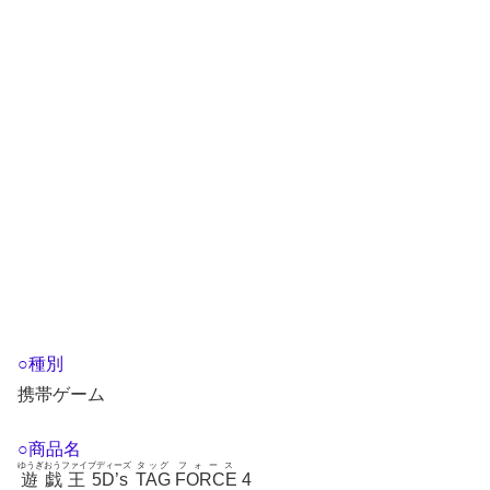
○種別
携帯ゲーム
○商品名
ゆうぎおうファイブディーズ
タッグ
フォース
遊戯王5D’s
TAG
FORCE
4