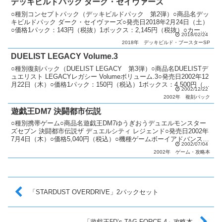
デッキビルドパック ダーク・セイヴァーズ
○種別コンセプトパック（デッキビルドパック 第2弾）○商品名デッ
キビルドパック ダーク・セイヴァーズ○発売日2018年2月24日（土）
○価格1パック：143円（税抜）1ボックス：2,145円（税抜）○カード
2018/02/24
種類全45種類シークレットレア：3...
2018年
デッキビルド・ブースターSP
DUELIST LEGACY Volume.3
○種別復刻パック（DUELIST LEGACY 第3弾）○商品名DUELISTデ
ュエリスト LEGACYレガシー Volumeボリューム.3○発売日2002年12
月22日（木）○価格1パック：150円（税込）1ボックス：4,500円（税
2002/12/22
込）...
2002年
複刻パック
遊戯王DM7 決闘都市伝説
○種別携帯ゲーム○商品名遊戯王DM7ゆうぎおうデュエルモンスター
ズセブン 決闘都市伝説ザ デュエルシティ レジェンド○発売日2002年
7月4日（木）○価格5,040円（税込）○機種ゲームボーイアドバンス○
2002/07/04
ジャンルカードバトルRPG○特典カー...
2002年
ゲーム・攻略本
「STARDUST OVERDRIVE」2パックセット
「遊戯王5D’s TAG FORCE 4」攻略本