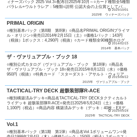
ィナーズパック 2025 Vol.3○配布日2025年10月～○カード種類全5種類
パラレル+ウルトラレア：5種類○説明 公認大会の上位賞としてパッ
2025/10/01
クを配布。○備考 1パック...
2025年
ウィナーズパック
PRIMAL ORIGIN
○種別基本パック（第8期 第8弾）○商品名PRIMAL ORIGINプライマ
ル・オリジン○発売日2014年2月15日（土）○価格1パック：143円
（税抜）1ボックス：4,290円（税抜）○カード種類全90種類ホログラ
2014/02/15
フィックレア：1種類アル...
2014年
基本パック
ザ・ヴァリュアブル・ブック 18
○種別公式カタログ（ヴァリュアブル・ブック 第18弾）○商品名
ザ・ヴァリュアブル・ブック 18○発売日2015年8月12日（水）○価格
950円（税抜）○特典カード 「スターダスト・アサルト・ウォリア
2015/08/12
ー」 「No.９３ 希望皇ホープ・カイザー...
2015年
ヴァリュアブル・ブック
TACTICAL-TRY DECK 超骸装部隊R-ACE
○種別構築済みデッキ○商品名TACTICAL-TRY DECKタクティカルト
ライデッキ 超骸装部隊R-ACE○発売日2025年5月24日（土）○価格
1,100円（税込）○商品内容 構築済みデッキ（デッキ：40枚・EXデッ
2025/05/24
キ：10枚）：1個○...
2025年
TACTICAL-TRY DECK
Vol.1
○種別基本パック（第1期 第1弾）○商品名Vol.1ボリュームワン○発
売日1999年2月4日（木）○価格1パック：150円（税込）1ボックス：