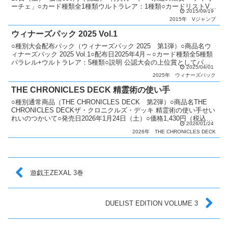
ーチェ」○カード種類全1種類ウルトラレア：1種類○カードリストVジ
2015/09/19
ャンプ（9期）
2015年
Vジャンプ
ウィナーズパック 2025 Vol.1
○種別大会配布パック（ウィナーズパック 2025 第1弾）○商品名ウ
ィナーズパック 2025 Vol.1○配布日2025年4月～○カード種類全5種類
パラレル+ウルトラレア：5種類○説明 公認大会の上位賞としてパッ
2025/04/01
クを配布。○備考 1パック：...
2025年
ウィナーズパック
THE CHRONICLES DECK 精霊術の使い手
○種別通常商品（THE CHRONICLES DECK 第2弾）○商品名THE
CHRONICLES DECKザ・クロニクルズ・デッキ 精霊術の使い手せい
れいのつかいて○発売日2026年1月24日（土）○価格1,430円（税込）
2026/01/24
○商品内容 ...
2026年
THE CHRONICLES DECK
遊戯王ZEXAL 3巻
DUELIST EDITION VOLUME 3