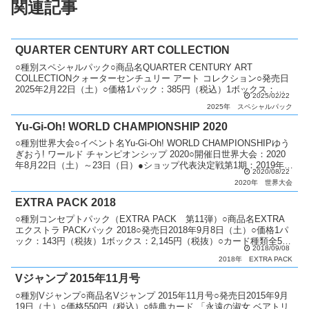
関連記事
QUARTER CENTURY ART COLLECTION
○種別スペシャルパック○商品名QUARTER CENTURY ART
COLLECTIONクォーターセンチュリー アート コレクション○発売日
2025年2月22日（土）○価格1パック：385円（税込）1ボックス：
2025/02/22
5,775円（税込）○カード...
2025年
スペシャルパック
Yu-Gi-Oh! WORLD CHAMPIONSHIP 2020
○種別世界大会○イベント名Yu-Gi-Oh! WORLD CHAMPIONSHIPゆう
ぎおう! ワールド チャンピオンシップ 2020○開催日世界大会：2020
年8月22日（土）～23日（日）●ショップ代表決定戦第1期：2019年
2020/08/22
12月1日...
2020年
世界大会
EXTRA PACK 2018
○種別コンセプトパック（EXTRA PACK 第11弾）○商品名EXTRA
エクストラ PACKパック 2018○発売日2018年9月8日（土）○価格1パ
ック：143円（税抜）1ボックス：2,145円（税抜）○カード種類全54
2018/09/08
種類エクストラシ...
2018年
EXTRA PACK
Vジャンプ 2015年11月号
○種別Vジャンプ○商品名Vジャンプ 2015年11月号○発売日2015年9月
19日（土）○価格550円（税込）○特典カード 「永遠の淑女 ベアトリ