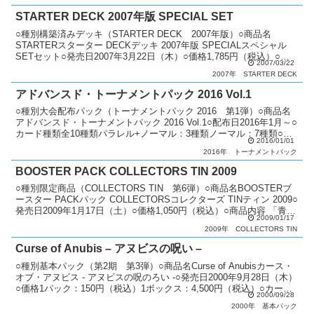
STARTER DECK 2007年版 SPECIAL SET
○種別構築済みデッキ（STARTER DECK 2007年版）○商品名
STARTERスターター DECKデッキ 2007年版 SPECIALスペシャル
SETセット○発売日2007年3月22日（木）○価格1,785円（税込）○商
2007/03/22
品内容 「S...
2007年
STARTER DECK
アドバンスド・トーナメントパック 2016 Vol.1
○種別大会配布パック（トーナメントパック 2016 第1弾）○商品名
アドバンスド・トーナメントパック 2016 Vol.1○配布日2016年1月～○
カード種類全10種類パラレル+ノーマル：3種類ノーマル：7種類○説
2016/01/01
明 公認大会で順位に応じて...
2016年
トーナメントパック
BOOSTER PACK COLLECTORS TIN 2009
○種別限定商品（COLLECTORS TIN 第6弾）○商品名BOOSTERブ
ースター PACKパック COLLECTORSコレクターズ TINティン 2009○
発売日2009年1月17日（土）○価格1,050円（税込）○商品内容 「青眼
2009/01/17
の...
2009年
COLLECTORS TIN
Curse of Anubis – アヌビスの呪い –
○種別基本パック（第2期 第3弾）○商品名Curse of Anubisカース・
オブ・アヌビス - アヌビスの呪のろい -○発売日2000年9月28日（木）
○価格1パック：150円（税込）1ボックス：4,500円（税込）○カード
2000/09/28
種類全52種...
2000年
基本パック