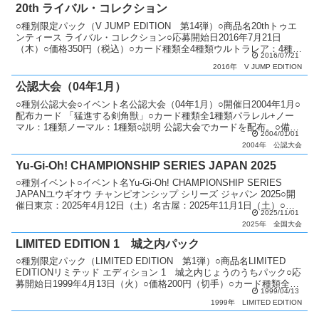
20th ライバル・コレクション
○種別限定パック（V JUMP EDITION 第14弾）○商品名20thトゥエ
ンティース ライバル・コレクション○応募開始日2016年7月21日
（木）○価格350円（税込）○カード種類全4種類ウルトラレア：4種類
2016/07/21
○商品説明 Vジャンプ誌上...
2016年
V JUMP EDITION
公認大会（04年1月）
○種別公認大会○イベント名公認大会（04年1月）○開催日2004年1月○
配布カード 「猛進する剣角獣」○カード種類全1種類パラレル+ノー
マル：1種類ノーマル：1種類○説明 公認大会でカードを配布。○備考
2004/01/01
毎月配布カードが変更。 優勝者にはパ...
2004年
公認大会
Yu-Gi-Oh! CHAMPIONSHIP SERIES JAPAN 2025
○種別イベント○イベント名Yu-Gi-Oh! CHAMPIONSHIP SERIES
JAPANユウギオウ チャンピオンシップ シリーズ ジャパン 2025○開
催日東京：2025年4月12日（土）名古屋：2025年11月1日（土）○配
2025/11/01
布カー...
2025年
全国大会
LIMITED EDITION 1 城之内パック
○種別限定パック（LIMITED EDITION 第1弾）○商品名LIMITED
EDITIONリミテッド エディション 1 城之内じょうのうちパック○応
募開始日1999年4月13日（火）○価格200円（切手）○カード種類全3
1999/04/13
種類ウルトラシ...
1999年
LIMITED EDITION