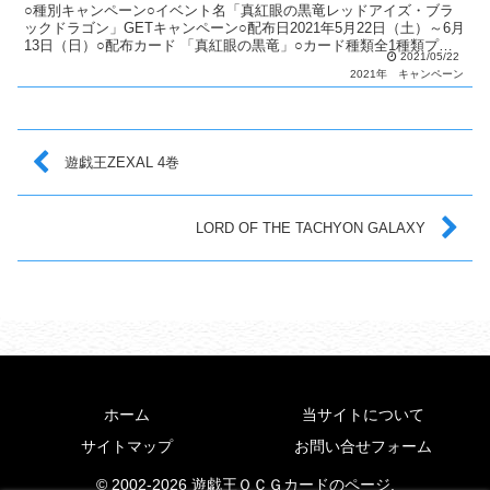
○種別キャンペーン○イベント名「真紅眼の黒竜レッドアイズ・ブラ
ックドラゴン」GETキャンペーン○配布日2021年5月22日（土）～6月
13日（日）○配布カード 「真紅眼の黒竜」○カード種類全1種類プラ
2021/05/22
ズマティックシークレットレア：1種類○説...
2021年
キャンペーン
遊戯王ZEXAL 4巻
LORD OF THE TACHYON GALAXY
ホーム
当サイトについて
サイトマップ
お問い合せフォーム
© 2002-2026 遊戯王ＯＣＧカードのページ.