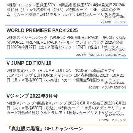
○種別コミック（遊戯王5D's）○商品名遊戯王5D's 4巻○発売日2012年
6月4日（月）○価格420円（税込）○特典カード 「BF－煌星のグラ
ム」○カード種類全1種類ウルトラレア：1種類○カードリスト遊戯王
2012/06/04
5D's
2012年
コミック
WORLD PREMIERE PACK 2025
○種別スペシャルパック（WORLD PREMIERE PACK 第6弾）○商品
名WORLD PREMIERE PACK ワールド プレミア パック 2025○発売
日2025年9月27日（土）○価格1パック：176円（税込）1ボックス：
2025/09/27
2,6...
2025年
WORLD PREMIERE PACK
V JUMP EDITION 10
○種別限定パック（V JUMP EDITION 第10弾）○商品名Vブイ
JUMPジャンプ EDITIONエディション 10○応募開始日2013年10月21
日（月）○価格300円（小為替）○カード種類全5種類ウルトラレア：5
2013/10/21
種類○商品説明 ...
2013年
V JUMP EDITION
Vジャンプ 2022年8月号
○種別Vジャンプ○商品名Vジャンプ 2022年8月号○発売日2022年6月21
日（火）○価格620円（税込）○特典カード 「水月のアデュラリア」○
カード種類全1種類ウルトラレア：1種類○カードリストVジャンプ
2022/06/21
（11期）
2022年
Vジャンプ
「真紅眼の黒竜」GETキャンペーン