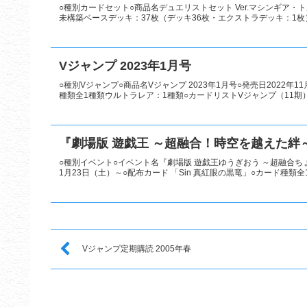
○種別カードセット○商品名デュエリストセット Ver.マシンギア・トル
未構築ベースデッキ：37枚（デッキ36枚・エクストラデッキ：1枚）
Vジャンプ 2023年1月号
○種別Vジャンプ○商品名Vジャンプ 2023年1月号○発売日2022年
種類全1種類ウルトラレア：1種類○カードリストVジャンプ（11期
『劇場版 遊戯王 ～超融合！時空を越えた絆
○種別イベント○イベント名『劇場版 遊戯王ゆうぎおう ～超融合ち
1月23日（土）～○配布カード 「Sin 真紅眼の黒竜」○カード種類全
Vジャンプ定期購読 2005年春