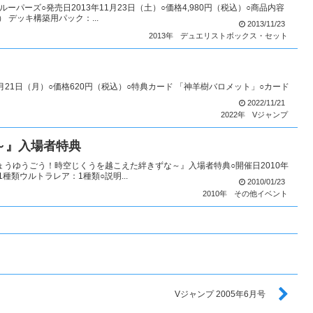
ーパーズ○発売日2013年11月23日（土）○価格4,980円（税込）○商品内容
 デッキ構築用パック：...
2013/11/23
2013年
デュエリストボックス・セット
11月21日（月）○価格620円（税込）○特典カード 「神羊樹バロメット」○カード
）
2022/11/21
2022年
Vジャンプ
～』入場者特典
ょうゆうごう！時空じくうを越こえた絆きずな～』入場者特典○開催日2010年
1種類ウルトラレア：1種類○説明...
2010/01/23
2010年
その他イベント
Vジャンプ 2005年6月号