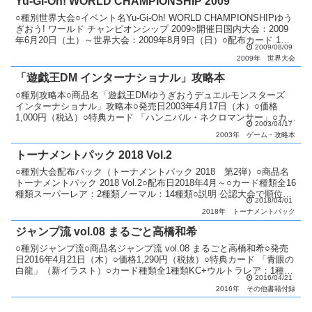
Yu-Gi-Oh! WORLD CHAMPIONSHIP 2009
○種別世界大会○イベント名Yu-Gi-Oh! WORLD CHAMPIONSHIPゆう
ぎおう! ワールド チャンピオンシップ 2009○開催日国内大会：2009
年6月20日（土）～世界大会：2009年8月9日（日）○配布カード 1
2009/08/09
位：「Ag...
2009年
世界大会
「遊戯王DM インターナショナル」攻略本
○種別攻略本○商品名「遊戯王DMゆうぎおうデュエルモンスターズ
インターナショナル」攻略本○発売日2003年4月17日（木）○価格
1,000円（税込）○特典カード 「ハンニバル・ネクロマンサー」○カー
2003/04/17
ド種類全1種類ウルトラレア：1種類○商品...
2003年
ゲーム・攻略本
トーナメントパック 2018 Vol.2
○種別大会配布パック（トーナメントパック 2018 第2弾）○商品名
トーナメントパック 2018 Vol.2○配布日2018年4月～○カード種類全16
種類スーパーレア：2種類ノーマル：14種類○説明 公認大会で順位に
2018/04/01
応じてパックを配布。 上...
2018年
トーナメントパック
ジャンプ流 vol.08 まるごと高橋和希
○種別ジャンプ流○商品名ジャンプ流 vol.08 まるごと高橋和希○発売
日2016年4月21日（木）○価格1,290円（税抜）○特典カード 「青眼の
白龍」（新イラスト）○カード種類全1種類KC+ウルトラレア：1種類
2016/04/21
○カードリストジャンプ流 ...
2016年
その他書籍付録