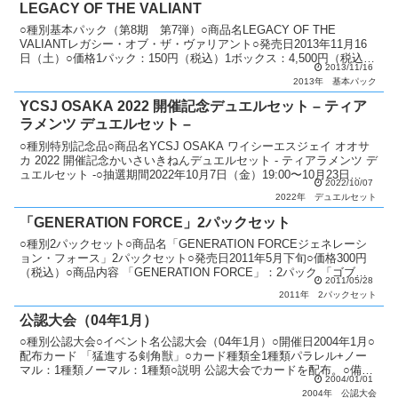
LEGACY OF THE VALIANT
○種別基本パック（第8期 第7弾）○商品名LEGACY OF THE
VALIANTレガシー・オブ・ザ・ヴァリアント○発売日2013年11月16
日（土）○価格1パック：150円（税込）1ボックス：4,500円（税込）
2013/11/16
○カード種類全85種類ホ...
2013年
基本パック
YCSJ OSAKA 2022 開催記念デュエルセット – ティア
ラメンツ デュエルセット –
○種別特別記念品○商品名YCSJ OSAKA ワイシーエスジェイ オオサ
カ 2022 開催記念かいさいきねんデュエルセット - ティアラメンツ デ
ュエルセット -○抽選期間2022年10月7日（金）19:00〜10月23日
2022/10/07
（日）23:59○...
2022年
デュエルセット
「GENERATION FORCE」2パックセット
○種別2パックセット○商品名「GENERATION FORCEジェネレーシ
ョン・フォース」2パックセット○発売日2011年5月下旬○価格300円
（税込）○商品内容 「GENERATION FORCE」：2パック 「ゴブリ
2011/05/28
ンドバーグ」：1枚○...
2011年
2パックセット
公認大会（04年1月）
○種別公認大会○イベント名公認大会（04年1月）○開催日2004年1月○
配布カード 「猛進する剣角獣」○カード種類全1種類パラレル+ノー
マル：1種類ノーマル：1種類○説明 公認大会でカードを配布。○備考
2004/01/01
毎月配布カードが変更。 優勝者にはパ...
2004年
公認大会