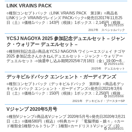
LINK VRAINS PACK
○種別コンセプトパック（LINK VRAINS PACK 第1弾）○商品名
LINKリンク VRAINSヴレインズ PACKパック○発売日2017年11月25
日（土）○価格1パック：143円（税抜）1ボックス：2,145円（税抜）
2017/11/25
○カード種類...
2017年
スペシャルパック
YCSJ NAGOYA 2025 参加記念デュエルセット – ジャン
ク・ウォリアー デュエルセット –
○種別特別記念品○商品名YCSJ NAGOYA ワイシーエスジェイ ナゴヤ
2025 参加記念さんかきねんデュエルセット - ジャンク・ウォリアー
デュエルセット -○抽選申し込み期間2025年7月18日（金）19:00〜8月
2025/11/01
4日（月）23...
2025年
デュエルセット
デッキビルドパック エンシェント・ガーディアンズ
○種別コンセプトパック（デッキビルドパック 第8弾）○商品名デッ
キビルドパック エンシェント・ガーディアンズ○発売日2021年3月6
日（土）○価格1パック：150円（税抜）1ボックス：2,250円（税抜）
2021/03/06
○カード種類全45種類シークレットレ...
2021年
デッキビルド・ブースターSP
Vジャンプ 2020年5月号
○種別Vジャンプ○商品名Vジャンプ 2020年5月号○発売日2020年3月21
日（土）○価格580円（税込）○特典カード 「電脳堺姫－娘々」○カー
ド種類全1種類ウルトラレア：1種類○カードリストVジャンプ（10
2020/03/21
期）