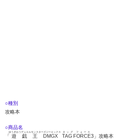
○種別
攻略本
○商品名
ゆうぎおうデュエルモンスターズジーエックス
タッグ フォース
「
遊戯王DMGX
TAG FORCE
3」攻略本