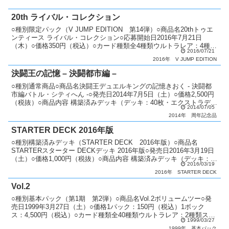
20th ライバル・コレクション
○種別限定パック（V JUMP EDITION 第14弾）○商品名20thトゥエ
ンティース ライバル・コレクション○応募開始日2016年7月21日
（木）○価格350円（税込）○カード種類全4種類ウルトラレア：4種類
2016/07/21
○商品説明 Vジャンプ誌上...
2016年
V JUMP EDITION
決闘王の記憶 – 決闘都市編 –
○種別通常商品○商品名決闘王デュエルキングの記憶きおく - 決闘都
市編バトル・シティへん -○発売日2014年7月5日（土）○価格2,500円
（税抜）○商品内容 構築済みデッキ（デッキ：40枚・エクストラデッ
2014/07/05
キ：1枚）：1個 「黒魔族復活の...
2014年
周年記念品
STARTER DECK 2016年版
○種別構築済みデッキ（STARTER DECK 2016年版）○商品名
STARTERスターター DECKデッキ 2016年版○発売日2016年3月19日
（土）○価格1,000円（税抜）○商品内容 構築済みデッキ（デッキ：
2016/03/19
40枚）：1個 特製...
2016年
STARTER DECK
Vol.2
○種別基本パック（第1期 第2弾）○商品名Vol.2ボリュームツー○発
売日1999年3月27日（土）○価格1パック：150円（税込）1ボック
ス：4,500円（税込）○カード種類全40種類ウルトラレア：2種類スー
1999/03/27
パーレア：3種類レア：5種類ノ...
1999年
基本パック