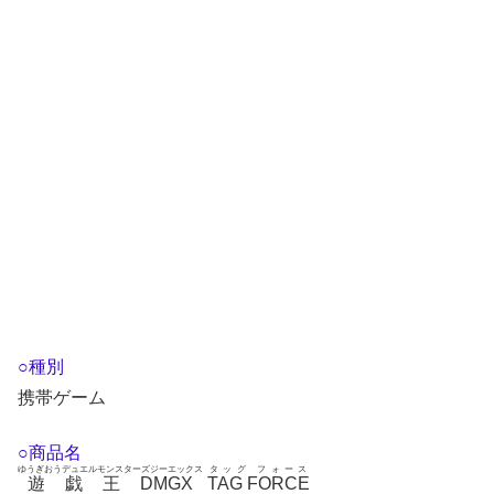
○種別
携帯ゲーム
○商品名
ゆうぎおうデュエルモンスターズジーエックス
タッグ フォース
遊戯王DMGX
TAG FORCE