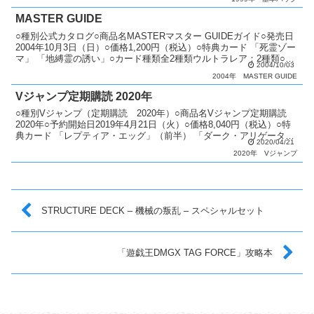
MASTER GUIDE
○種別公式カタログ○商品名MASTERマスター GUIDEガイド○発売日
2004年10月3日（日）○価格1,200円（税込）○特典カード 「死霊ゾー
マ」 「地縛霊の誘い」○カード種類全2種類ウルトラレア：2種類○商
2004/10/03
品説明 6年の歴史が生み出...
2004年
MASTER GUIDE
Vジャンプ定期購読 2020年
○種別Vジャンプ（定期購読 2020年）○商品名Vジャンプ定期購読
2020年○予約開始日2019年4月21日（火）○価格8,040円（税込）○特
典カード 「レプティア・エッグ」（前半） 「ダーク・アリゲータ
2020/04/21
ー」（前半） 「輪廻竜サンサーラ...
2020年
Vジャンプ
STRUCTURE DECK – 機械の叛乱 – スペシャルセット
「遊戯王DMGX TAG FORCE」攻略本