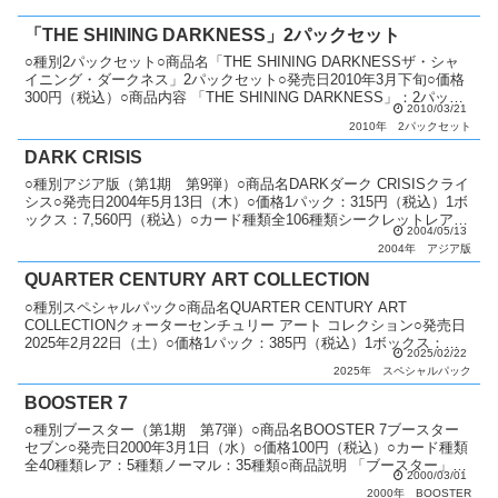
「THE SHINING DARKNESS」2パックセット
○種別2パックセット○商品名「THE SHINING DARKNESSザ・シャ
イニング・ダークネス」2パックセット○発売日2010年3月下旬○価格
300円（税込）○商品内容 「THE SHINING DARKNESS」：2パック
2010/03/21
「スポーア...
2010年
2パックセット
DARK CRISIS
○種別アジア版（第1期 第9弾）○商品名DARKダーク CRISISクライ
シス○発売日2004年5月13日（木）○価格1パック：315円（税込）1ボ
ックス：7,560円（税込）○カード種類全106種類シークレットレア：
2004/05/13
2種類ウルトラレア：1...
2004年
アジア版
QUARTER CENTURY ART COLLECTION
○種別スペシャルパック○商品名QUARTER CENTURY ART
COLLECTIONクォーターセンチュリー アート コレクション○発売日
2025年2月22日（土）○価格1パック：385円（税込）1ボックス：
2025/02/22
5,775円（税込）○カード...
2025年
スペシャルパック
BOOSTER 7
○種別ブースター（第1期 第7弾）○商品名BOOSTER 7ブースター
セブン○発売日2000年3月1日（水）○価格100円（税込）○カード種類
全40種類レア：5種類ノーマル：35種類○商品説明 「ブースター」シ
2000/03/01
リーズ第7弾。○備考 専用の...
2000年
BOOSTER