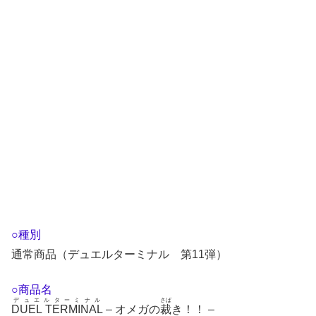
○種別
通常商品（デュエルターミナル 第11弾）
○商品名
デュエルターミナル
さば
DUEL TERMINAL
– オメガの
裁
き！！ –