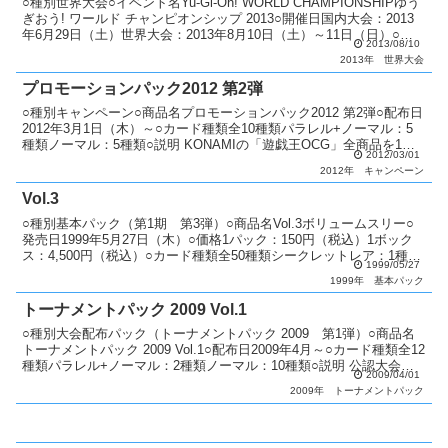
○種別世界大会○イベント名Yu-Gi-Oh! WORLD CHAMPIONSHIPゆう
ぎおう! ワールド チャンピオンシップ 2013○開催日国内大会：2013
年6月29日（土）世界大会：2013年8月10日（土）～11日（日）○配
2013/08/10
布カード...
2013年
世界大会
プロモーションパック2012 第2弾
○種別キャンペーン○商品名プロモーションパック2012 第2弾○配布日
2012年3月1日（木）～○カード種類全10種類パラレル+ノーマル：5
種類ノーマル：5種類○説明 KONAMIの「遊戯王OCG」全商品を1会
2012/03/01
計300円以上購入するとJFプ...
2012年
キャンペーン
Vol.3
○種別基本パック（第1期 第3弾）○商品名Vol.3ボリュームスリー○
発売日1999年5月27日（木）○価格1パック：150円（税込）1ボック
ス：4,500円（税込）○カード種類全50種類シークレットレア：1種類
1999/05/27
ウルトラレア：2種類スーパー...
1999年
基本パック
トーナメントパック 2009 Vol.1
○種別大会配布パック（トーナメントパック 2009 第1弾）○商品名
トーナメントパック 2009 Vol.1○配布日2009年4月～○カード種類全12
種類パラレル+ノーマル：2種類ノーマル：10種類○説明 公認大会で
2009/04/01
順位に応じてパックを配布...
2009年
トーナメントパック