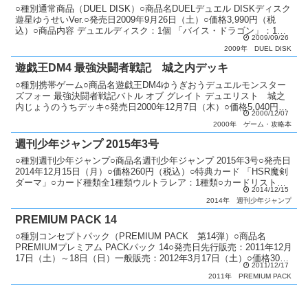
○種別通常商品（DUEL DISK）○商品名DUELデュエル DISKディスク
遊星ゆうせいVer.○発売日2009年9月26日（土）○価格3,990円（税
込）○商品内容 デュエルディスク：1個 「バイス・ドラゴン」：1枚
2009/09/26
「シールド・ウィ...
2009年
DUEL DISK
遊戯王DM4 最強決闘者戦記 城之内デッキ
○種別携帯ゲーム○商品名遊戯王DM4ゆうぎおうデュエルモンスター
ズフォー 最強決闘者戦記バトル オブ グレイト デュエリスト 城之
内じょうのうちデッキ○発売日2000年12月7日（木）○価格5,040円
2000/12/07
（税込）○機種ゲームボーイ○ジャンル対...
2000年
ゲーム・攻略本
週刊少年ジャンプ 2015年3号
○種別週刊少年ジャンプ○商品名週刊少年ジャンプ 2015年3号○発売日
2014年12月15日（月）○価格260円（税込）○特典カード 「HSR魔剣
ダーマ」○カード種類全1種類ウルトラレア：1種類○カードリスト週
2014/12/15
刊少年ジャンプ
2014年
週刊少年ジャンプ
PREMIUM PACK 14
○種別コンセプトパック（PREMIUM PACK 第14弾）○商品名
PREMIUMプレミアム PACKパック 14○発売日先行販売：2011年12月
17日（土）～18日（日）一般販売：2012年3月17日（土）○価格300
2011/12/17
円（税込）○カード...
2011年
PREMIUM PACK