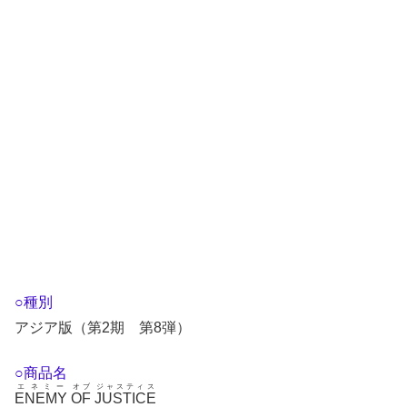
○種別
アジア版（第2期 第8弾）
○商品名
エネミー
オブ
ジャスティス
ENEMY
OF
JUSTICE