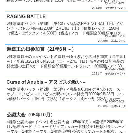
種類ノーマル：1種類○説明 2014年4月に開催された「テレビ東京フ
2014/04/21
ェスティバル」の参加者に「ナナナ」を...
2014年
その他イベント
RAGING BATTLE
○種別基本パック（第6期 第4弾）○商品名RAGING BATTLEレイジ
ング・バトル○発売日2009年2月14日（土）○価格1パック：150円
（税込）1ボックス：4,500円（税込）○カード種類全80種類ホログラ
2009/02/14
フィックレア：1種類アルテ...
2009年
基本パック
遊戯王の日参加賞（21年6月～）
○種別遊戯王の日○イベント名遊戯王ゆうぎおうの日参加賞（21年6月
～）○配布日2021年6月26日（土）～27日（日）※その後は新商品の
発売週の土日○カード種類全30種類ウルトラレア：30種類レア：30種
2021/06/26
類○説明 毎月の新商品の発売にあわせ...
2021年
その他イベント
Curse of Anubis – アヌビスの呪い –
○種別基本パック（第2期 第3弾）○商品名Curse of Anubisカース・
オブ・アヌビス - アヌビスの呪のろい -○発売日2000年9月28日（木）
○価格1パック：150円（税込）1ボックス：4,500円（税込）○カード
2000/09/28
種類全52種...
2000年
基本パック
公認大会（05年10月）
○種別公認大会○イベント名公認大会（05年10月）○開催日2005年10
月○配布カード 「ニュードリュア」○カード種類全1種類パラレル+ノ
ーマル：1種類ノーマル：1種類○説明 公認大会でカードを配布。○備