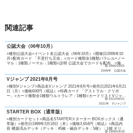
関連記事
公認大会（06年10月）
○種別公認大会○イベント名公認大会（06年10月）○開催日2006年10
月○配布カード 「不意打ち又佐」○カード種類全1種類パラレル+ノー
マル：1種類ノーマル：1種類○説明 公認大会でカードを配布。○備考
2006/10/01
毎月配布カードが変更。 優勝者には...
2006年
公認大会
Vジャンプ 2021年8月号
○種別Vジャンプ○商品名Vジャンプ 2021年8月号○発売日2021年6月21
日（月）○価格600円（税込）○特典カード 「アストラル・クリボ
ー」○カード種類全1種類ウルトラレア：1種類○カードリストVジャン
2021/06/21
プ（11期）
2021年
Vジャンプ
STARTER BOX（通常版）
○種別カードセット○商品名STARTERスターター BOXボックス（通
常版）○発売日1999年3月18日（木）○価格3,654円（税込）○商品内
容 構築済みデッキ（デッキ：45枚・融合デッキ：5枚）：1個 オリジ
1999/03/18