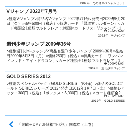
ナルケース：1個 デュエリス...
1999年
その他スペシャルセット
Vジャンプ 2022年7月号
○種別Vジャンプ○商品名Vジャンプ 2022年7月号○発売日2022年5月20
日（金）○価格600円（税込）○特典カード 「賢瑞官カルダーン」○カ
ード種類全1種類ウルトラレア：1種類○カードリストVジャンプ（11
2022/05/20
期）
2022年
Vジャンプ
週刊少年ジャンプ 2009年36号
○種別週刊少年ジャンプ○商品名週刊少年ジャンプ 2009年36号○発売
日2009年8月3日（月）○価格250円（税込）○特典カード 「ワンハン
ドレッド・アイ・ドラゴン」○カード種類全1種類ウルトラレア：1種
2009/08/03
類○カードリスト週刊少年ジャンプ
2009年
週刊少年ジャンプ
GOLD SERIES 2012
○種別スペシャルパック（GOLD SERIES 第4弾）○商品名GOLDゴ
ールド SERIESシリーズ 2012○発売日2012年1月7日（土）○価格1パ
ック：300円（税込）1ボックス：3,000円（税込）○カード種類全20
2012/01/07
種類ゴールドレ...
2012年
GOLD SERIES
「遊戯王DM7 決闘都市伝説」攻略本（上巻）