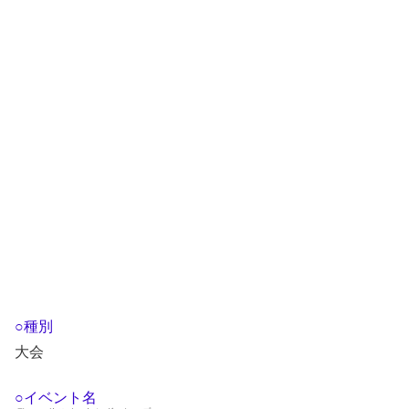
○種別
大会
○イベント名