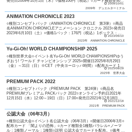
発売日2009年10月1日（木）○価格100円（税込）○カード種類全50種
2009/10/01
類パラレル+シークレットレア：...
2009年
デュエルターミナル
ANIMATION CHRONICLE 2023
○種別コンセプトパック（ANIMATION CHRONICLE 第3弾）○商品
名ANIMATION CHRONICLEアニメーション クロニクル 2023○発売日
2023年6月10日（土）○価格1パック：176円（税込）1ボックス：
2023/06/10
2,64...
2023年
ANIMATION CHRONICLE
Yu-Gi-Oh! WORLD CHAMPIONSHIP 2025
○種別世界大会○イベント名Yu-Gi-Oh! WORLD CHAMPIONSHIPゆう
ぎおう! ワールド チャンピオンシップ 2025○開催日2025年8月29日
（金）～31日（日）※CET（中央ヨーロッパ時間）○配布カード 1
2025/08/29
位：「Lig...
2025年
世界大会
PREMIUM PACK 2022
○種別コンセプトパック（PREMIUM PACK 第24弾）○商品名
PREMIUMプレミアム PACKパック 2022○オンライン予約日2021年
12月15日（水）12:00～19日（日）17:00○発売日2021年12月18日
2021/12/18
（土）～19...
2021年
PREMIUM PACK
公認大会（06年3月）
○種別公認大会○イベント名公認大会（06年3月）○開催日2006年3月○
配布カード 「闇よりの恐怖」○カード種類全1種類パラレル+ノーマ
ル：1種類ノーマル：1種類○説明 公認大会でカードを配布。○備考 毎