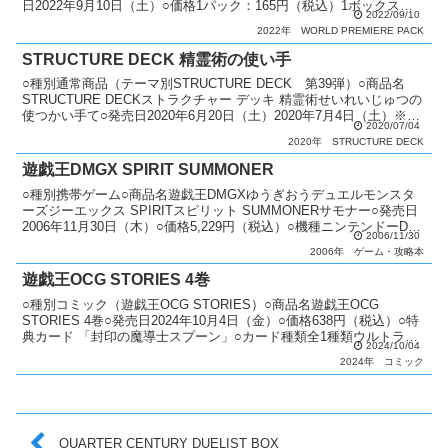
日2022年9月10日（土）○価格1パック：165円（税込）1ボックス：
2022/09/10
2,4...
2022年
WORLD PREMIERE PACK
STRUCTURE DECK 精霊術の使い手
○種別通常商品（テーマ別STRUCTURE DECK 第39弾）○商品名
STRUCTURE DECKストラクチャー デッキ 精霊術せいれいじゅつの
使つかい手て○発売日2020年6月20日（土）2020年7月4日（土）※発
2020/07/04
売日変更○価格1,2...
2020年
STRUCTURE DECK
遊戯王DMGX SPIRIT SUMMONER
○種別携帯ゲーム○商品名遊戯王DMGXゆうぎおうデュエルモンスタ
ーズジーエックス SPIRITスピリット SUMMONERサモナー○発売日
2006年11月30日（木）○価格5,229円（税込）○機種ニンテンドーDS○
2006/11/30
ジャンル対戦型カードバト...
2006年
ゲーム・攻略本
遊戯王OCG STORIES 4巻
○種別コミック（遊戯王OCG STORIES）○商品名遊戯王OCG
STORIES 4巻○発売日2024年10月4日（金）○価格638円（税込）○特
典カード 「封印の魔導士スプーン」○カード種類全1種類ウルトラレ
2024/10/04
ア：1種類○カードリスト遊戯...
2024年
コミック
QUARTER CENTURY DUELIST BOX