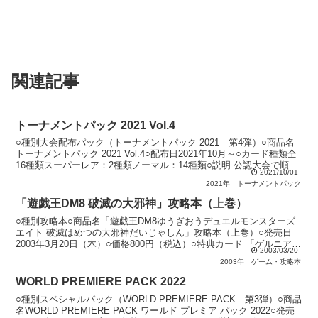
関連記事
トーナメントパック 2021 Vol.4
○種別大会配布パック（トーナメントパック 2021 第4弾）○商品名
トーナメントパック 2021 Vol.4○配布日2021年10月～○カード種類全
16種類スーパーレア：2種類ノーマル：14種類○説明 公認大会で順位
2021/10/01
に応じてパックを配布。 ...
2021年
トーナメントパック
「遊戯王DM8 破滅の大邪神」攻略本（上巻）
○種別攻略本○商品名「遊戯王DM8ゆうぎおうデュエルモンスターズ
エイト 破滅はめつの大邪神だいじゃしん」攻略本（上巻）○発売日
2003年3月20日（木）○価格800円（税込）○特典カード 「ゲルニア」
2003/03/20
○カード種類全1種類ウルトラレア：1種類...
2003年
ゲーム・攻略本
WORLD PREMIERE PACK 2022
○種別スペシャルパック（WORLD PREMIERE PACK 第3弾）○商品
名WORLD PREMIERE PACK ワールド プレミア パック 2022○発売