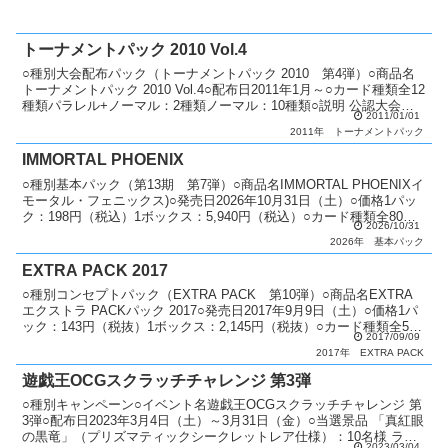
トーナメントパック 2010 Vol.4
○種別大会配布パック（トーナメントパック 2010 第4弾）○商品名
トーナメントパック 2010 Vol.4○配布日2011年1月～○カード種類全12
種類パラレル+ノーマル：2種類ノーマル：10種類○説明 公認大会で
2011/01/01
順位に応じてパックを配布...
2011年
トーナメントパック
IMMORTAL PHOENIX
○種別基本パック（第13期 第7弾）○商品名IMMORTAL PHOENIXイ
モータル・フェニックス)○発売日2026年10月31日（土）○価格1パッ
ク：198円（税込）1ボックス：5,940円（税込）○カード種類全80種
2026/10/31
類プリズマティック...
2026年
基本パック
EXTRA PACK 2017
○種別コンセプトパック（EXTRA PACK 第10弾）○商品名EXTRA
エクストラ PACKパック 2017○発売日2017年9月9日（土）○価格1パ
ック：143円（税抜）1ボックス：2,145円（税抜）○カード種類全54
2017/09/09
種類エクストラシ...
2017年
EXTRA PACK
遊戯王OCGスクラッチチャレンジ 第3弾
○種別キャンペーン○イベント名遊戯王OCGスクラッチチャレンジ 第
3弾○配布日2023年3月4日（土）～3月31日（金）○当選景品 「真紅眼
の黒竜」（プリズマティックシークレットレア仕様）：10名様 ラバ
2023/03/04