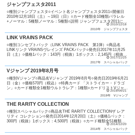
ジャンプフェスタ2011
○種別ジャンプフェスタ○イベント名ジャンプフェスタ2011○開催日
2010年12月18日（土）～19日（日）○カード種類全10種類パラレル
+ノーマル：5種類ノーマル：5種類○説明 ジャンプフェスタ2011にて
2010/12/18
プロモーションパックを配布。○備...
2010年
ジャンプフェスタ
LINK VRAINS PACK
○種別コンセプトパック（LINK VRAINS PACK 第1弾）○商品名
LINKリンク VRAINSヴレインズ PACKパック○発売日2017年11月25
日（土）○価格1パック：143円（税抜）1ボックス：2,145円（税抜）
2017/11/25
○カード種類...
2017年
スペシャルパック
Vジャンプ 2019年8月号
○種別Vジャンプ○商品名Vジャンプ 2019年8月号○発売日2019年6月21
日（金）○価格570円（税込）○特典カード 「ストライカー・ドラゴ
ン」○カード種類全1種類ウルトラレア：1種類○カードリストVジャン
2019/06/21
プ（10期）
2019年
Vジャンプ
THE RARITY COLLECTION
○種別スペシャルパック○商品名THE RARITY COLLECTIONザ レア
リティ コレクション○発売日2014年12月20日（土）○価格1パック：
300円（税抜）1ボックス：4,500円（税抜）○カード種類全51種類ホ
2014/12/20
ログラフィックレ...
2014年
スペシャルパック