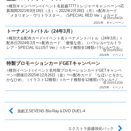
○種別キャンペーン○イベント名超越7777トレジャーキャンペーン○応
募期間2021年9月18日（土）～2022年2月28日（月）○配布カード
「メタリオン・ヴリトラスター」（SPECIAL RED Ver.）○カード種
2021/09/18
類全1種類ラッシュレア...
2021年
キャンペーン
トーナメントバトル（24年3月）
○種別大会配布カード○イベント名トーナメントバトル（24年3月）○
配布日2024年3月〜○配布カード 「傲慢な壺」（パラレル+ウルトラ
レア・SPECIAL ILLUST Ver.）○カード種類全1種類パラレル+ウルト
2024/03/01
ラレア（SPECIAL ...
2024年
イベント
特製プロモーションカードGETキャンペーン
○種別イベント○イベント名特製プロモーションカードGETキャンペ
ーン○開催日2025年12月26日（金）〜○配布カード 「なほいとをかし
かなひめ」（イラスト12種類）○カード種類全12種類パラレル+ノー
2025/12/26
マル：12種類○説明 期間中に全国のサ...
2025年
イベント
遊戯王SEVENS Blu-Ray＆DVD DUEL-4
エクストラ超越強化パック