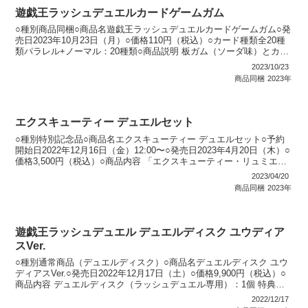
遊戯王ラッシュデュエルカードゲームガム
○種別商品同梱○商品名遊戯王ラッシュデュエルカードゲームガム○発
売日2023年10月23日（月）○価格110円（税込）○カード種類全20種
類パラレル+ノーマル：20種類○商品説明 板ガム（ソーダ味）とカー
ドがセットになった商品が登場。 全2...
2023/10/23
商品同梱
2023年
エクスキューティー デュエルセット
○種別特別記念品○商品名エクスキューティー デュエルセット○予約
開始日2022年12月16日（金）12:00〜○発売日2023年4月20日（木）○
価格3,500円（税込）○商品内容 「エクスキューティー・リュミエ
ル」特別イラストVer.（シ...
2023/04/20
商品同梱
2023年
遊戯王ラッシュデュエル デュエルディスク ユウディア
スVer.
○種別通常商品（デュエルディスク）○商品名デュエルディスク ユウ
ディアスVer.○発売日2022年12月17日（土）○価格9,900円（税込）○
商品内容 デュエルディスク（ラッシュデュエル専用）：1個 特典カ
ード：5枚（シークレットレア仕様...
2022/12/17