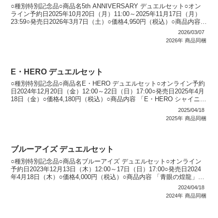
○種別特別記念品○商品名5th ANNIVERSARY デュエルセット○オン
ライン予約日2025年10月20日（月）11:00～2025年11月17日（月）
23:59○発売日2026年3月7日（土）○価格4,950円（税込）○商品内容
「永...
2026/03/07
2026年
商品同梱
E・HERO デュエルセット
○種別特別記念品○商品名E・HERO デュエルセット○オンライン予約
日2024年12月20日（金）12:00～22日（日）17:00○発売日2025年4月
18日（金）○価格4,180円（税込）○商品内容 「E・HERO シャイニン
グ・フレア...
2025/04/18
2025年
商品同梱
ブルーアイズ デュエルセット
○種別特別記念品○商品名ブルーアイズ デュエルセット○オンライン
予約日2023年12月13日（木）12:00～17日（日）17:00○発売日2024
年4月18日（木）○価格4,000円（税込）○商品内容 「青眼の煌龍」
（シークレットレア仕様...
2024/04/18
2024年
商品同梱