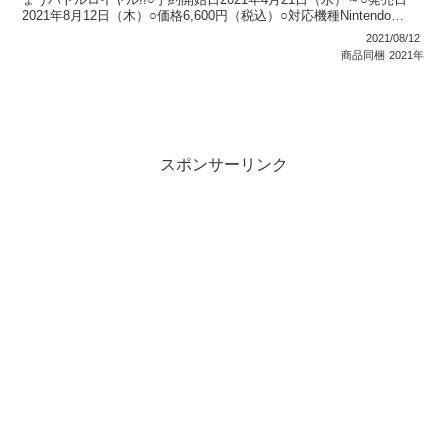
2021年8月12日（木）○価格6,600円（税込）○対応機種Nintendo
Switch○ジャンル対戦...
2021/08/12
商品同梱
2021年
スポンサーリンク