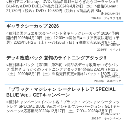
○種別アニメBlu-ray、DVD○商品名遊戯王ゆうぎおうゴーラッシュ!!
Blu-Ray＆DVD DUEL-7○発売日2024年4月24日（水）○価格Blu-ray：
21,780円（税込）DVD：19,580円（税込）○商品内容 Blu-...
2024/04/24
2024年
ディスク付属
ギャラクシーカップ 2026
○種別全国デュエル大会○イベント名ギャラクシーカップ 2026○予約
開始日2026年4月10日（金）12:00〜○開催日●エリア代表決定戦（予
選）2026年5月2日（土）〜7月26日（日）●決勝大会2026年9月12日
2026/09/12
（土）・9月13日（日...
2026年
イベント
デッキ改造パック 驚愕のライトニングアタック!!
○種別基本パック（第1期 第2弾）○商品名デッキ改造かいぞうパッ
ク 驚愕きょうがくのライトニングアタック!!○発売日2020年7月11日
（土）2020年8月1日（土）※発売日変更○価格1パック：150円（税
2020/08/01
抜）1ボックス：2,250円（税抜...
2020年
基本パック
「ブラック・マジシャン シークレットレア SPECIAL
BLUE Ver.」GETキャンペーン
○種別キャンペーン○イベント名「ブラック・マジシャン シークレッ
トレア SPECIAL BLUE Ver.スペシャルブルーバージョン」GETキャ
ンペーン○応募期間2022年12月17日（土）7:00～2023年3月31日
2022/12/17
（金）23:59 ○...
2022年
キャンペーン