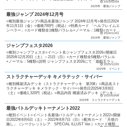
2025/02/04
カードリスト最強ジャンプ
2025年
最強ジャンプ
最強ジャンプ 2024年12月号
○種別最強ジャンプ○商品名最強ジャンプ 2024年12月号○発売日2024
年11月1日（金）○価格700円（税込）○特典カード 「ヘルフレイムエ
ンペラー」○カード種類全1種類パラレル+ノーマル：1種類○カードリ
2024/11/01
スト最強ジャンプ
2024年
最強ジャンプ
ジャンプフェスタ2026
○種別ジャンプフェスタ○イベント名ジャンプフェスタ2026○開催日
2025年12月20日（土）～21日（日）○カード種類全5種類パラレル
+ノーマル：5種類○説明 ジャンプフェスタ2026にて「遊戯王ラッシ
2025/12/20
ュデュエル プロモーションパック 2...
2025年
イベント
ストラクチャーデッキ キメラテック・サイバー
○種別構築済みデッキ（ストラクチャーデッキ 第3弾）○商品名スト
ラクチャーデッキ キメラテック・サイバー○発売日2025年3月8日
（土）○価格1,320円（税込）○商品内容 構築済みデッキ（デッキ：
2025/03/08
40枚・EXデッキ：5枚）：1個 特典カー...
2025年
ストラクチャーデッキ
最強バトルデッキトーナメント2022
○種別イベント○イベント名最強バトルデッキトーナメント2022○開催
日2022年8月6日（土）～2022年8月7日（日）○配布カード 「天使の
施し」（シークレットレア SPECIAL ILLUST Ver.）○カード種類全
2022/08/06