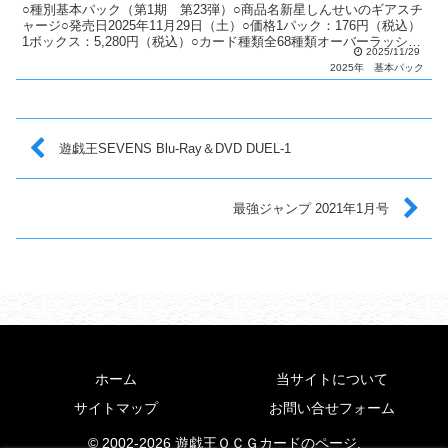
○種別基本パック（第1期 第23弾）○商品名新星しんせいのギアスチ
ャージ○発売日2025年11月29日（土）○価格1パック：176円（税込）
1ボックス：5,280円（税込）○カード種類全68種類オーバーラッシュ
2025/11/29
レア PREMIUM BLAC...
2025年
基本パック
遊戯王SEVENS Blu-Ray＆DVD DUEL-1
最強ジャンプ 2021年1月号
ホーム
当サイトについて
サイトマップ
お問い合せフォーム
© 2002-2026 遊戯王ＯＣＧカードのページ.