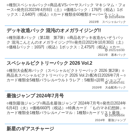
○種別スペシャルパック○商品名VSバーサスパック マキシマム・フォ
ース○発売日2023年4月8日（土）○価格1パック：176円（税込）1ボ
ックス：2,640円（税込）○カード種類全60種類オーバーラッシュレ
2023/04/08
ア：20種類シークレットレア：18...
2023年
スペシャルパック
デッキ改造パック 混沌のオメガライジング!!
○種別基本パック（第1期 第7弾）○商品名デッキ改造かいぞうパッ
ク 混沌こんとんのオメガライジング!!○発売日2021年10月30日（土）
○価格1パック：165円（税込）1ボックス：2,475円（税込）○カード
2021/10/30
種類全66種類ラッシュレア：4...
2021年
基本パック
スペシャルビクトリーパック 2026 Vol.2
○種別大会配布パック（スペシャルビクトリーパック 2026 第2弾）○
商品名スペシャルビクトリーパック 2026 Vol.2○配布日2026年7月～○
カード種類全5種類パラレル+ウルトラレア：5種類○説明 ショップイ
2026/07/01
ベント優勝者と優勝者以外...
2026年
大会配布パック
最強ジャンプ 2024年7月号
○種別最強ジャンプ○商品名最強ジャンプ 2024年7月号○発売日2024年
6月4日（火）○価格660円（税込）○特典カード 「ものマネ幻想師」○
カード種類全1種類パラレル+ノーマル：1種類○カードリスト最強ジ
2024/06/04
ャンプ
2024年
最強ジャンプ
新星のギアスチャージ