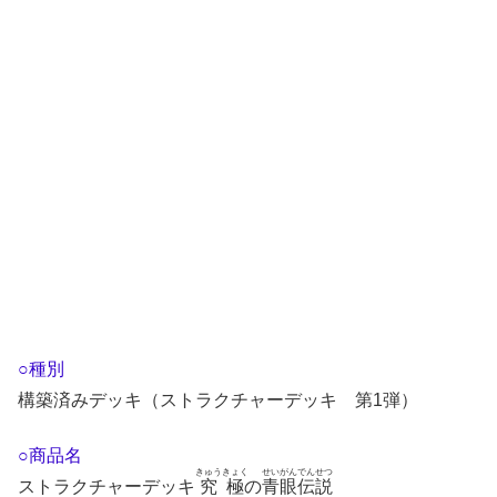
○種別
構築済みデッキ（ストラクチャーデッキ 第1弾）
○商品名
きゅうきょく
せいがんでんせつ
ストラクチャーデッキ
究極
の
青眼伝説