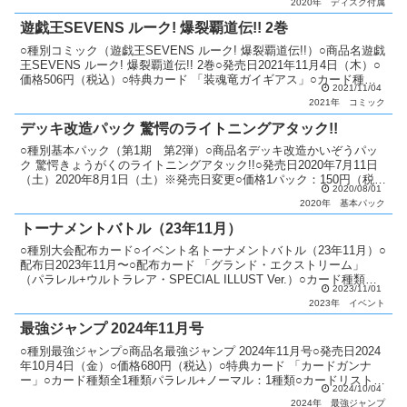
2020年
ディスク付属
遊戯王SEVENS ルーク! 爆裂覇道伝!! 2巻
○種別コミック（遊戯王SEVENS ルーク! 爆裂覇道伝!!）○商品名遊戯
王SEVENS ルーク! 爆裂覇道伝!! 2巻○発売日2021年11月4日（木）○
価格506円（税込）○特典カード 「装魂竜ガイギアス」○カード種類
2021/11/04
全1種類ウルトラレ...
2021年
コミック
デッキ改造パック 驚愕のライトニングアタック!!
○種別基本パック（第1期 第2弾）○商品名デッキ改造かいぞうパッ
ク 驚愕きょうがくのライトニングアタック!!○発売日2020年7月11日
（土）2020年8月1日（土）※発売日変更○価格1パック：150円（税
2020/08/01
抜）1ボックス：2,250円（税抜...
2020年
基本パック
トーナメントバトル（23年11月）
○種別大会配布カード○イベント名トーナメントバトル（23年11月）○
配布日2023年11月〜○配布カード 「グランド・エクストリーム」
（パラレル+ウルトラレア・SPECIAL ILLUST Ver.）○カード種類全1
2023/11/01
種類パラレル+ウルトラレ...
2023年
イベント
最強ジャンプ 2024年11月号
○種別最強ジャンプ○商品名最強ジャンプ 2024年11月号○発売日2024
年10月4日（金）○価格680円（税込）○特典カード 「カードガンナ
ー」○カード種類全1種類パラレル+ノーマル：1種類○カードリスト最
2024/10/04
強ジャンプ
2024年
最強ジャンプ