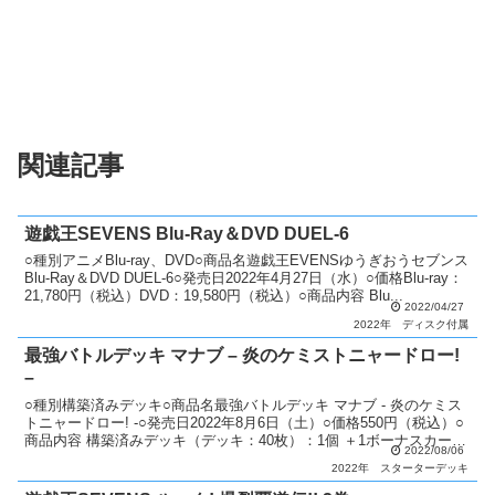
関連記事
遊戯王SEVENS Blu-Ray＆DVD DUEL-6
○種別アニメBlu-ray、DVD○商品名遊戯王EVENSゆうぎおうセブンス
Blu-Ray＆DVD DUEL-6○発売日2022年4月27日（水）○価格Blu-ray：
21,780円（税込）DVD：19,580円（税込）○商品内容 Blu...
2022/04/27
2022年
ディスク付属
最強バトルデッキ マナブ – 炎のケミストニャードロー!
–
○種別構築済みデッキ○商品名最強バトルデッキ マナブ - 炎のケミス
トニャードロー! -○発売日2022年8月6日（土）○価格550円（税込）○
商品内容 構築済みデッキ（デッキ：40枚）：1個 ＋1ボーナスカー
2022/08/06
ド：1枚 遊び方ガイド：1枚○...
2022年
スターターデッキ