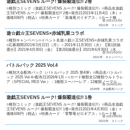
遊戯王SEVENS ルーク! 爆裂覇道伝!! 2巻
○種別コミック（遊戯王SEVENS ルーク! 爆裂覇道伝!!）○商品名遊戯
王SEVENS ルーク! 爆裂覇道伝!! 2巻○発売日2021年11月4日（木）○
価格506円（税込）○特典カード 「装魂竜ガイギアス」○カード種類
2021/11/04
全1種類ウルトラレ...
2021年
コミック
遊☆戯☆王SEVENS×赤城乳業コラボ
○種別キャンペーン○イベント名遊☆戯☆王SEVENS×赤城乳業コラボ
○応募期間2021年3月22日（月）～2021年11月30日（火）【第1回抽
選分】2021年4月30日（金）【第2回抽選分】2021年6月30日（水）
2021/03/22
【最終回抽選分】202...
2021年
キャンペーン
バトルパック 2025 Vol.4
○種別大会配布パック（バトルパック 2025 第4弾）○商品名バトルパ
ック 2025 Vol.4○配布日2026年1月～○カード種類全12種類ウルトラレ
ア（SPECIAL RED Ver.）：1種類スーパーレア：12種類ノーマル：7
2026/01/01
種類○説...
2026年
大会配布パック
遊戯王SEVENS ルーク! 爆裂覇道伝!! 1巻
○種別コミック（遊戯王SEVENS ルーク! 爆裂覇道伝!!）○商品名遊戯
王SEVENS ルーク! 爆裂覇道伝!! 1巻○発売日2021年4月30日（金）○
価格506円（税込）○特典カード 「零撃竜ゼロギアス」○カード種類
2021/04/30
全1種類ウルトラレ...
2021年
コミック