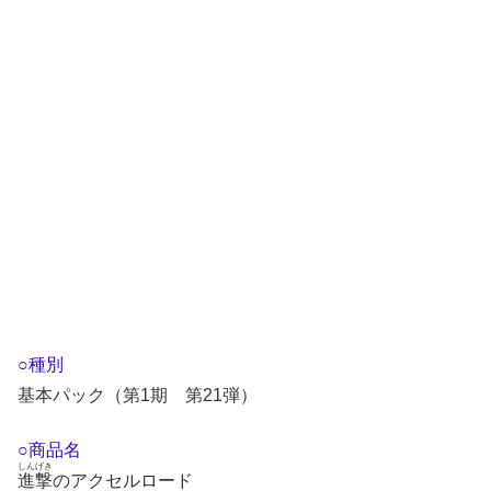
○種別
基本パック（第1期 第21弾）
○商品名
しんげき
進撃
のアクセルロード