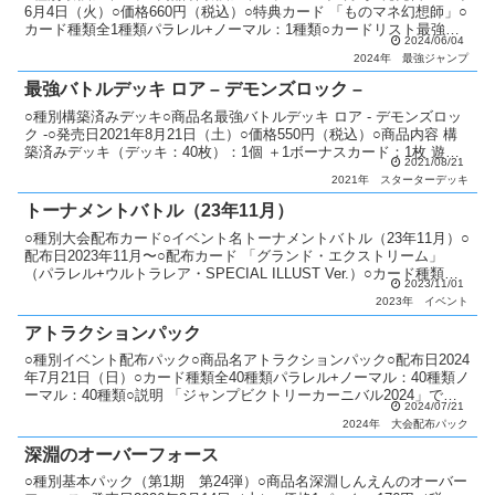
6月4日（火）○価格660円（税込）○特典カード 「ものマネ幻想師」○
カード種類全1種類パラレル+ノーマル：1種類○カードリスト最強ジ
2024/06/04
ャンプ
2024年
最強ジャンプ
最強バトルデッキ ロア – デモンズロック –
○種別構築済みデッキ○商品名最強バトルデッキ ロア - デモンズロッ
ク -○発売日2021年8月21日（土）○価格550円（税込）○商品内容 構
築済みデッキ（デッキ：40枚）：1個 ＋1ボーナスカード：1枚 遊び
2021/08/21
方ガイド：1枚○カード種類●...
2021年
スターターデッキ
トーナメントバトル（23年11月）
○種別大会配布カード○イベント名トーナメントバトル（23年11月）○
配布日2023年11月〜○配布カード 「グランド・エクストリーム」
（パラレル+ウルトラレア・SPECIAL ILLUST Ver.）○カード種類全1
2023/11/01
種類パラレル+ウルトラレ...
2023年
イベント
アトラクションパック
○種別イベント配布パック○商品名アトラクションパック○配布日2024
年7月21日（日）○カード種類全40種類パラレル+ノーマル：40種類ノ
ーマル：40種類○説明 「ジャンプビクトリーカーニバル2024」で開
2024/07/21
催される各アトラクションの勝利やク...
2024年
大会配布パック
深淵のオーバーフォース
○種別基本パック（第1期 第24弾）○商品名深淵しんえんのオーバー