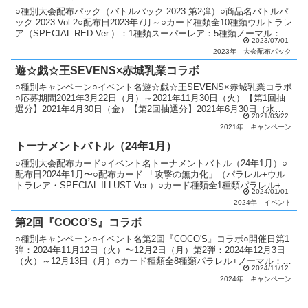
○種別大会配布パック（バトルパック 2023 第2弾）○商品名バトルパ
ック 2023 Vol.2○配布日2023年7月～○カード種類全10種類ウルトラレ
ア（SPECIAL RED Ver.）：1種類スーパーレア：5種類ノーマル：10
2023/07/01
種類○説...
2023年
大会配布パック
遊☆戯☆王SEVENS×赤城乳業コラボ
○種別キャンペーン○イベント名遊☆戯☆王SEVENS×赤城乳業コラボ
○応募期間2021年3月22日（月）～2021年11月30日（火）【第1回抽
選分】2021年4月30日（金）【第2回抽選分】2021年6月30日（水）
2021/03/22
【最終回抽選分】202...
2021年
キャンペーン
トーナメントバトル（24年1月）
○種別大会配布カード○イベント名トーナメントバトル（24年1月）○
配布日2024年1月〜○配布カード 「攻撃の無力化」（パラレル+ウル
トラレア・SPECIAL ILLUST Ver.）○カード種類全1種類パラレル+ウ
2024/01/01
ルトラレア（SPECIA...
2024年
イベント
第2回『COCO’S』コラボ
○種別キャンペーン○イベント名第2回『COCO'S』コラボ○開催日第1
弾：2024年11月12日（火）〜12月2日（月）第2弾：2024年12月3日
（火）～12月13日（月）○カード種類全8種類パラレル+ノーマル：8
2024/11/12
種類○説明 遊戯王OCG...
2024年
キャンペーン