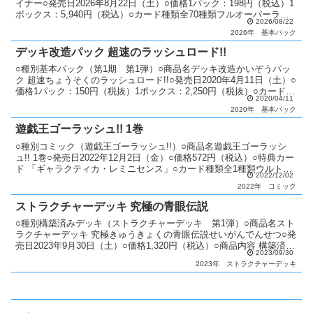
イナー○発売日2026年8月22日（土）○価格1パック：198円（税込）1
ボックス：5,940円（税込）○カード種類全70種類フルオーバーラッ
2026/08/22
シュレア：2種類オーバーラッシュ...
2026年
基本パック
デッキ改造パック 超速のラッシュロード!!
○種別基本パック（第1期 第1弾）○商品名デッキ改造かいぞうパッ
ク 超速ちょうそくのラッシュロード!!○発売日2020年4月11日（土）○
価格1パック：150円（税抜）1ボックス：2,250円（税抜）○カード種
2020/04/11
類全51種類ラッシュレア：3種...
2020年
基本パック
遊戯王ゴーラッシュ!! 1巻
○種別コミック（遊戯王ゴーラッシュ!!）○商品名遊戯王ゴーラッシ
ュ!! 1巻○発売日2022年12月2日（金）○価格572円（税込）○特典カー
ド 「ギャラクティカ・レミニセンス」○カード種類全1種類ウルトラ
2022/12/02
レア：1種類○カードリスト遊戯王ゴ...
2022年
コミック
ストラクチャーデッキ 究極の青眼伝説
○種別構築済みデッキ（ストラクチャーデッキ 第1弾）○商品名スト
ラクチャーデッキ 究極きゅうきょくの青眼伝説せいがんでんせつ○発
売日2023年9月30日（土）○価格1,320円（税込）○商品内容 構築済み
2023/09/30
デッキ（デッキ：40枚・EXデッキ：...
2023年
ストラクチャーデッキ