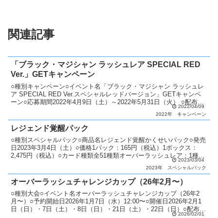
関連記事
「ブラック・マジシャン ラッシュレア SPECIAL RED
Ver.」GETキャンペーン
○種別キャンペーン○イベント名「ブラック・マジシャン ラッシュレ
ア SPECIAL RED Ver.スペシャルレッドバージョン」GETキャンペ
ーン○応募期間2022年4月9日（土）～2022年5月31日（火） ○配布カ
2022/04/09
ード「ブラック・マジシ...
2022年
キャンペーン
レジェンド覚醒パック
○種別スペシャルパック○商品名レジェンド覚醒かくせいパック○発売
日2023年3月4日（土）○価格1パック：165円（税込）1ボックス：
2,475円（税込）○カード種類全51種類オーバーラッシュレア：1種類
2023/03/04
シークレットレア：16種類ウルトラレ...
2023年
スペシャルパック
オーバーラッシュチャレンジカップ（26年2月〜）
○種別大会○イベント名オーバーラッシュチャレンジカップ（26年2
月〜）○予約開始日2026年1月7日（水）12:00〜○開催日2026年2月1
日（日）・7日（土）・8日（日）・21日（土）・22日（日）○配布カ
2026/02/01
ード 「ディメンション・リンカ...