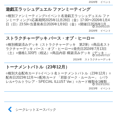
2026年
イベント
遊戯王ラッシュデュエル ファンミーティング
○種別ファンミーティング○イベント名遊戯王ラッシュデュエル ファ
ンミーティング○応募期間2025年11月28日（金）17:00〜2026年1月4
日（日）23:59○当選発表日2026年1月9日（金）○開催日2026年1月25
2026/01/25
日（日）9:00...
2026年
イベント
ストラクチャーデッキ バース・オブ・ヒーロー
○種別構築済みデッキ（ストラクチャーデッキ 第2弾）○商品名スト
ラクチャーデッキ バース・オブ・ヒーロー○発売日2024年7月13日
（土）○価格1,320円（税込）○商品内容 構築済みデッキ（デッキ：
2024/07/13
40枚・EXデッキ：3枚）：1個 特典カ...
2024年
ストラクチャーデッキ
トーナメントバトル（23年12月）
○種別大会配布カード○イベント名トーナメントバトル（23年12月）○
配布日2023年12月〜○配布カード 「邪影ダーク・ルーカー」（パラ
レル+ウルトラレア・SPECIAL ILLUST Ver.）○カード種類全1種類パ
2023/12/01
ラレル+ウルトラレア（...
2023年
イベント
シークレットエースパック