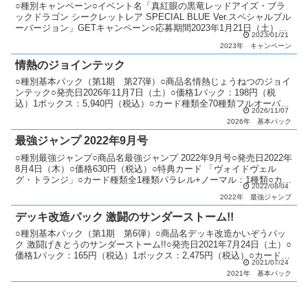
○種別キャンペーン○イベント名「真紅眼の黒竜レッドアイズ・ブラ
ックドラゴン シークレットレア SPECIAL BLUE Ver.スペシャルブル
ーバージョン」GETキャンペーン○応募期間2023年1月21日（土）～
2023/01/21
○配布カード「真紅眼の黒竜」...
2023年
キャンペーン
情熱のジョインテック
○種別基本パック（第1期 第27弾）○商品名情熱じょうねつのジョイ
ンテック○発売日2026年11月7日（土）○価格1パック：198円（税
込）1ボックス：5,940円（税込）○カード種類全70種類フルオーバー
2026/11/07
ラッシュレア：2種類オーバーラッシ...
2026年
基本パック
最強ジャンプ 2022年9月号
○種別最強ジャンプ○商品名最強ジャンプ 2022年9月号○発売日2022年
8月4日（木）○価格630円（税込）○特典カード 「ヴォイドヴェル
グ・トランジ」○カード種類全1種類パラレル+ノーマル：1種類○カー
2022/08/04
ドリスト最強ジャンプ
2022年
最強ジャンプ
デッキ改造パック 激闘のサンダーストーム!!
○種別基本パック（第1期 第6弾）○商品名デッキ改造かいぞうパッ
ク 激闘げきとうのサンダーストーム!!○発売日2021年7月24日（土）○
価格1パック：165円（税込）1ボックス：2,475円（税込）○カード種
2021/07/24
類全66種類ラッシュレア：4種...
2021年
基本パック