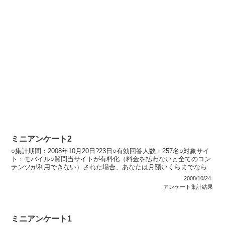
ミニアンケート2
○集計期間：2008年10月20日?23日○有効回答人数：257名○対象サイ
ト：モバイル○質問当サイトが有料化（料金を払わないと全てのコン
テンツが利用できない）された場合、あなたは月額いくらまでなら支
払いますか？アンケートの結果に関わらず、...
2008/10/24
アンケート集計結果
ミニアンケート1