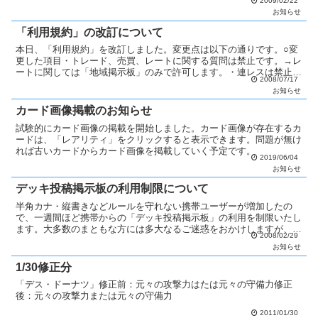
2009/02/22
と「改善点」を記載して戴いても構いません。
お知らせ
「利用規約」の改訂について
本日、「利用規約」を改訂しました。変更点は以下の通りです。○変
更した項目・トレード、売買、レートに関する質問は禁止です。→レ
ートに関しては「地域掲示板」のみで許可します。・連レスは禁止で
2008/07/17
す。修正機能を使って下さい。→1日以上経過した場合、連...
お知らせ
カード画像掲載のお知らせ
試験的にカード画像の掲載を開始しました。カード画像が存在するカ
ードは、「レアリティ」をクリックすると表示できます。問題が無け
れば古いカードからカード画像を掲載していく予定です。
2019/06/04
お知らせ
デッキ投稿掲示板の利用制限について
半角カナ・縦書きなどルールを守れない携帯ユーザーが増加したの
で、一週間ほど携帯からの「デッキ投稿掲示板」の利用を制限いたし
ます。大多数のまともな方には多大なるご迷惑をおかけしますが、ご
2008/02/29
了承下さい。
お知らせ
1/30修正分
「デス・ドーナツ」修正前：元々の攻撃力はたは元々の守備力修正
後：元々の攻撃力または元々の守備力
2011/01/30