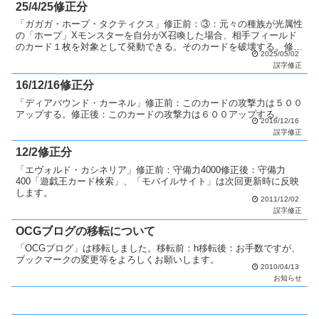
25/4/25修正分
「ガガガ・ホープ・タクティクス」修正前：③：元々の種族が光属性
の「ホープ」Xモンスターを自分がX召喚した場合、相手フィールド
のカード１枚を対象として発動できる。そのカードを破壊する。修正
2025/05/02
後：③：元々の属性が光属性の「ホープ」Xモンスターを自...
誤字修正
16/12/16修正分
「ディアバウンド・カーネル」修正前：このカードの攻撃力は５００
アップする。修正後：このカードの攻撃力は６００アップする。
2016/12/16
誤字修正
12/2修正分
「エヴォルド・カシネリア」修正前：守備力4000修正後：守備力
400「遊戯王カード検索」、「モバイルサイト」は次回更新時に反映
します。
2011/12/02
誤字修正
OCGブログの移転について
「OCGブログ」は移転しました。移転前：h移転後：お手数ですが、
ブックマークの変更等をよろしくお願いします。
2010/04/13
お知らせ