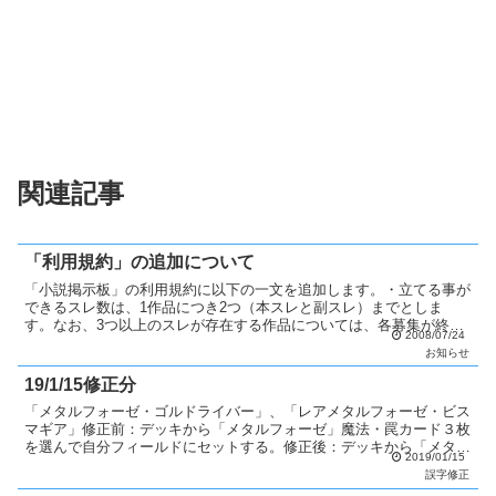
関連記事
「利用規約」の追加について
「小説掲示板」の利用規約に以下の一文を追加します。・立てる事が
できるスレ数は、1作品につき2つ（本スレと副スレ）までとしま
す。なお、3つ以上のスレが存在する作品については、各募集が終わ
2008/07/24
り次第スレを削除するようにし、2つまでにして下さい。他に...
お知らせ
19/1/15修正分
「メタルフォーゼ・ゴルドライバー」、「レアメタルフォーゼ・ビス
マギア」修正前：デッキから「メタルフォーゼ」魔法・罠カード３枚
を選んで自分フィールドにセットする。修正後：デッキから「メタル
2019/01/15
フォーゼ」魔法・罠カード１枚を選んで自分フィールドにセ...
誤字修正