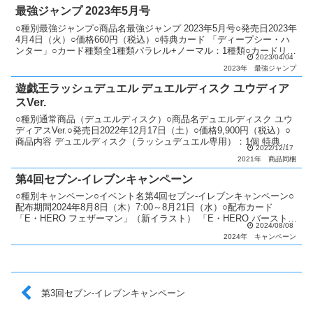
最強ジャンプ 2023年5月号
○種別最強ジャンプ○商品名最強ジャンプ 2023年5月号○発売日2023年
4月4日（火）○価格660円（税込）○特典カード 「ディープシー・ハ
ンター」○カード種類全1種類パラレル+ノーマル：1種類○カードリス
2023/04/04
ト最強ジャンプ
2023年
最強ジャンプ
遊戯王ラッシュデュエル デュエルディスク ユウディア
スVer.
○種別通常商品（デュエルディスク）○商品名デュエルディスク ユウ
ディアスVer.○発売日2022年12月17日（土）○価格9,900円（税込）○
商品内容 デュエルディスク（ラッシュデュエル専用）：1個 特典カ
2022/12/17
ード：5枚（シークレットレア仕様...
2021年
商品同梱
第4回セブン-イレブンキャンペーン
○種別キャンペーン○イベント名第4回セブン-イレブンキャンペーン○
配布期間2024年8月8日（木）7:00～8月21日（水）○配布カード
「E・HERO フェザーマン」（新イラスト） 「E・HERO バーストレ
2024/08/08
ディ」（新イラスト） 「E・H...
2024年
キャンペーン
第3回セブン-イレブンキャンペーン