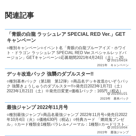
関連記事
「青眼の白龍 ラッシュレア SPECIAL RED Ver.」GET
キャンペーン
○種別キャンペーン○イベント名「青眼の白龍ブルーアイズ・ホワイ
ト・ドラゴン ラッシュレア SPECIAL RED Ver.スペシャルレッドバ
ージョン」GETキャンペーン○応募期間2021年4月24日（土）～2021
2021/04/24
年5月31日（月） ○配布...
2021年
キャンペーン
デッキ改造パック 強襲のダブルスター!!
○種別基本パック（第1期 第12弾）○商品名デッキ改造かいぞうパッ
ク 強襲きょうしゅうのダブルスター!!○発売日2023年1月7日（土）
2023年1月21日（土）※発売日変更○価格1パック：165円（税込）1
2023/01/21
ボックス：2,475円（税込）○...
2023年
基本パック
最強ジャンプ 2022年11月号
○種別最強ジャンプ○商品名最強ジャンプ 2022年11月号○発売日2022
年10月4日（火）○価格630円（税込）○特典カード 「燃焼鬼ブンゼ
ル」○カード種類全1種類パラレル+ノーマル：1種類○カードリスト最
2022/10/04
強ジャンプ
2022年
最強ジャンプ