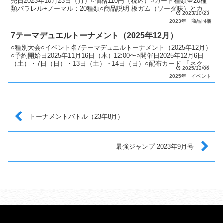
売日2023年10月23日（月）○価格110円（税込）○カード種類全20種
類パラレル+ノーマル：20種類○商品説明 板ガム（ソーダ味）とカー
2023/10/23
ドがセットになった商品が登場。 全2...
2023年
商品同梱
7テーマデュエルトーナメント（2025年12月）
○種別大会○イベント名7テーマデュエルトーナメント（2025年12月）
○予約開始日2025年11月16日（木）12:00〜○開催日2025年12月6日
（土）・7日（日）・13日（土）・14日（日）○配布カード 「ネクメ
2025/12/06
イド・ナナ」or「超時...
2025年
イベント
トーナメントバトル（23年8月）
最強ジャンプ 2023年9月号