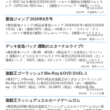
ック 2022 Vol.3○配布日2022年10月～○カード種類全10種類ウルトラ
レア（SPECIAL RED Ver.）：1種類スーパーレア：5種類ノーマル：
2022/10/01
10種類○...
2022年
大会配布パック
最強ジャンプ 2026年8月号
○種別最強ジャンプ○商品名最強ジャンプ 2026年8月号○発売日2026年
7月3日（金）○価格700円（税込）○特典カード 「コマンド・ナイ
ト」○カード種類全1種類パラレル+ノーマル：1種類○カードリスト最
2026/07/03
強ジャンプ
2026年
最強ジャンプ
デッキ改造パック 躍動のエターナルライブ!!
○種別基本パック（第1期 第5弾）○商品名デッキ改造かいぞうパッ
ク 躍動やくどうのエターナルライブ!!○発売日2021年4月24日（土）○
価格1パック：165円（税込）1ボックス：2,475円（税込）○カード種
2021/04/24
類全66種類ラッシュレア：4種...
2021年
基本パック
遊戯王ゴーラッシュ!! Blu-Ray＆DVD DUEL-1
○種別アニメBlu-ray、DVD○商品名遊戯王ゆうぎおうゴーラッシュ!!
Blu-Ray＆DVD DUEL-1○発売日2022年10月26日（水）○価格Blu-
ray：21,780円（税込）DVD：19,580円（税込）○商品内容 Blu...
2022/10/26
2022年
ディスク付属
遊戯王ラッシュデュエルカードゲームガム
○種別商品同梱○商品名遊戯王ラッシュデュエルカードゲームガム○発