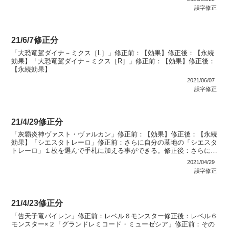
誤字修正
21/6/7修正分
「大恐竜駕ダイナ－ミクス［L］」修正前：【効果】修正後：【永続
効果】「大恐竜駕ダイナ－ミクス［R］」修正前：【効果】修正後：
【永続効果】
2021/06/07
誤字修正
21/4/29修正分
「灰覇炎神ヴァスト・ヴァルカン」修正前：【効果】修正後：【永続
効果】「シエスタトレーロ」修正前：さらに自分の墓地の「シエスタ
トレーロ」１枚を選んで手札に加える事ができる。修正後：さらに自
分の墓地の「シエスタホールド」１枚を選んで手札に加える...
2021/04/29
誤字修正
21/4/23修正分
「告天子竜パイレン」修正前：レベル６モンスター修正後：レベル６
モンスター×２「グランドレミコード・ミューゼシア」修正前：その