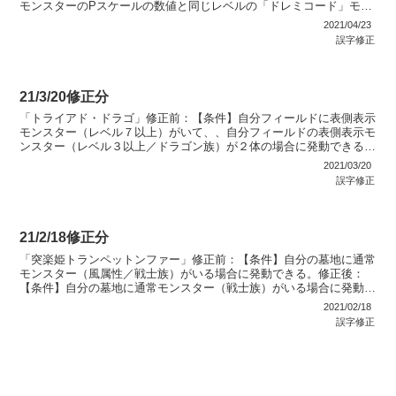
モンスターのPスケールの数値と同じレベルの「ドレミコード」モン
スター１体をデッキから手札に加える修正後：そのモンスタ...
2021/04/23
誤字修正
21/3/20修正分
「トライアド・ドラゴ」修正前：【条件】自分フィールドに表側表示
モンスター（レベル７以上）がいて、、自分フィールドの表側表示モ
ンスター（レベル３以上／ドラゴン族）が２体の場合に発動できる。
修正後：【条件】相手フィールドに表側表示モンスター（レ...
2021/03/20
誤字修正
21/2/18修正分
「突楽姫トランペットンファー」修正前：【条件】自分の墓地に通常
モンスター（風属性／戦士族）がいる場合に発動できる。修正後：
【条件】自分の墓地に通常モンスター（戦士族）がいる場合に発動で
きる。「地圧の爆発」修正前：「マグマッスル・マントルヴェ...
2021/02/18
誤字修正