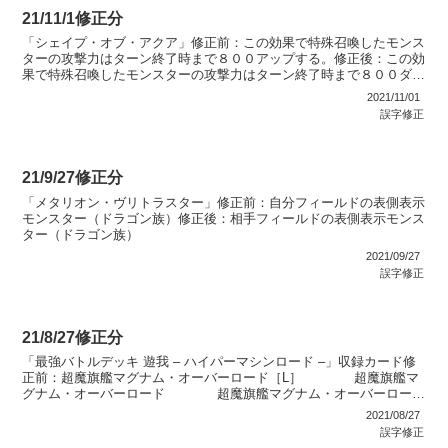
21/11/1修正分
「シェイプ・オブ・アクア」修正前：この効果で特殊召喚したモンス
ターの攻撃力はターン終了時まで８００アップする。修正後：この効
果で特殊召喚したモンスターの攻撃力はターン終了時まで８００ダウ
ンする。
2021/11/01
誤字修正
21/9/27修正分
「メタリオン・ヴリトラスター」修正前：自分フィールドの表側表示
モンスター（ドラゴン族）修正後：相手フィールドの表側表示モンス
ター（ドラゴン族）
2021/09/27
誤字修正
21/8/27修正分
「最強バトルデッキ 遊我 – ハイパーマシンロード –」収録カード修
正前：超魔旗艦マグナム・オーバーロード［L］ 超魔旗艦マ
グナム・オーバーロード 超魔旗艦マグナム・オーバーロード
［R］修正後：超魔機神マグナム・オーバーロード［...
2021/08/27
誤字修正