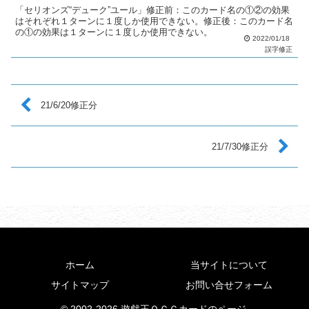
「セリオンズ“デューク”ユール」修正前：このカード名の①②の効果
はそれぞれ１ターンに１度しか使用できない。修正後：このカード名
の①の効果は１ターンに１度しか使用できない。
2022/01/18
誤字修正
21/6/20修正分
21/7/30修正分
ホーム
当サイトについて
サイトマップ
お問い合せフォーム
© 2002-2026 遊戯王ＯＣＧカードのページ.