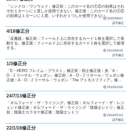
「シンクロ・ワンウェイ」修正前：このカード名の①②の効果はそれ
ぞれ１ターンに１度しか使用できない。修正後：このカード名の①②
の効果は１ターンに１度、いずれか１つしか使用できない。
2025/09/07
誤字修正
4/18修正分
「反魔鏡」修正前：フィールド上に存在するカード１枚を選択して発
動する。修正後：フィールド上に存在するカード１枚を選択して破壊
する。
2010/04/18
誤字修正
1/3修正分
「E・HERO フレイム・ブラスト」修正前：戦士修正後：炎「A・
O・J リーサル・ウェポン」修正前：A・O・J リサール・ウェポン修
正後：A・O・J リーサル・ウェポン「The アトモスフフィア」修正
前：The アトモスフフィア修正後：Th...
2010/01/03
24/7/13修正分
「ギルフォード・ザ・ライジング」修正前：ギルフォード・ザ・レジ
ェンド修正後：ギルフォード・ザ・ライジング「陰陽士シトツ」修正
前：陰陽士カラタケ修正後：陰陽士シトツ
2024/07/13
誤字修正
22/1/18修正分