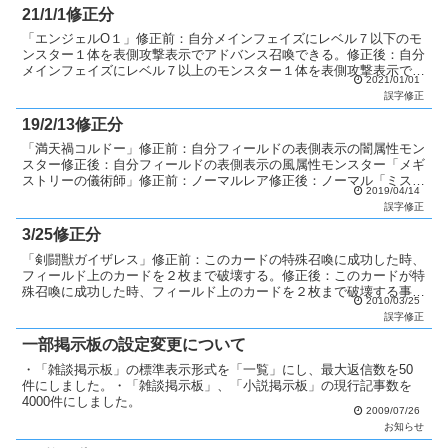
21/1/1修正分
「エンジェルO１」修正前：自分メインフェイズにレベル７以下のモ
ンスター１体を表側攻撃表示でアドバンス召喚できる。修正後：自分
メインフェイズにレベル７以上のモンスター１体を表側攻撃表示でア
2021/01/01
ドバンス召喚できる。「小天使テルス」修正前：「テルスの...
誤字修正
19/2/13修正分
「満天禍コルドー」修正前：自分フィールドの表側表示の闇属性モン
スター修正後：自分フィールドの表側表示の風属性モンスター「メギ
ストリーの儀術師」修正前：ノーマルレア修正後：ノーマル「ミス・
2019/04/14
ケープ・バーバ」修正前：ノーマル修正後：ノーマルレア「...
誤字修正
3/25修正分
「剣闘獣ガイザレス」修正前：このカードの特殊召喚に成功した時、
フィールド上のカードを２枚まで破壊する。修正後：このカードが特
殊召喚に成功した時、フィールド上のカードを２枚まで破壊する事が
2010/03/25
できる。
誤字修正
一部掲示板の設定変更について
・「雑談掲示板」の標準表示形式を「一覧」にし、最大返信数を50
件にしました。・「雑談掲示板」、「小説掲示板」の現行記事数を
4000件にしました。
2009/07/26
お知らせ